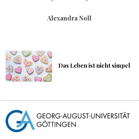
c
h
Alexandra Noll
:
S
u
c
h
e
n
Das Leben ist nicht simpel
n
a
c
h
: