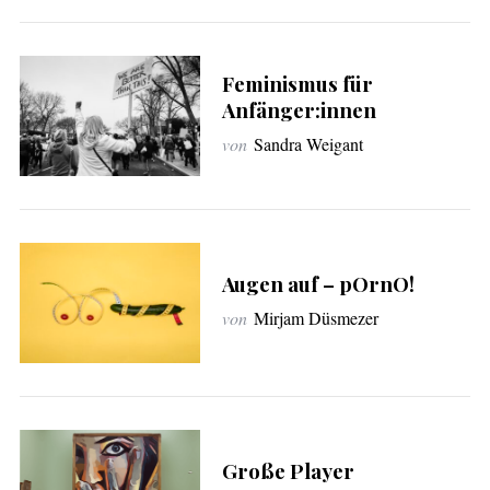
:
Feminismus für
Anfänger:innen
von
Sandra Weigant
Augen auf – pOrnO!
von
Mirjam Düsmezer
Große Player