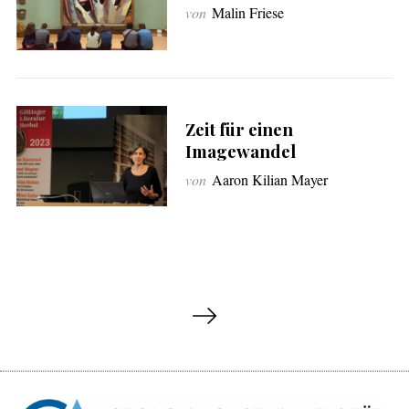
von
Malin Friese
Zeit für einen
Imagewandel
von
Aaron Kilian Mayer
S
e
i
t
e