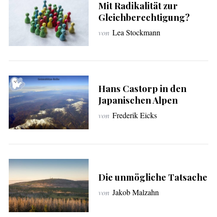
Mit Radikalität zur
Gleichberechtigung?
von
Lea Stockmann
Hans Castorp in den
Japanischen Alpen
S
von
Frederik Eicks
u
c
h
e
n
n
Die unmögliche Tatsache
a
von
Jakob Malzahn
c
h