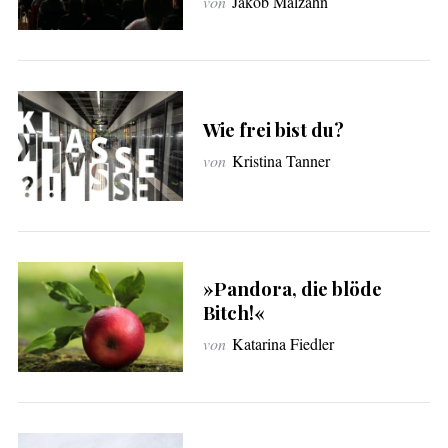
von
Jakob Malzahn
c
h
:
Wie frei bist du?
von
Kristina Tanner
»Pandora, die blöde
Bitch!«
von
Katarina Fiedler