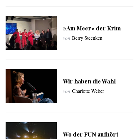
:
»Am Meer« der Krim
von
Berry Steenken
Wir haben die Wahl
von
Charlotte Weber
Wo der FUN aufhört