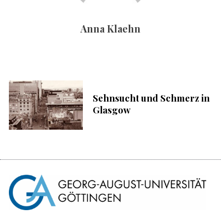
c
h
Anna Klaehn
:
S
u
c
h
e
n
Sehnsucht und Schmerz in
n
Glasgow
a
c
h
: