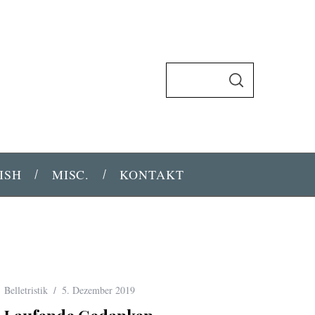
S
u
S
U
c
C
H
h
E
N
e
n
ISH
MISC.
KONTAKT
n
a
c
h
:
Belletristik
5. Dezember 2019