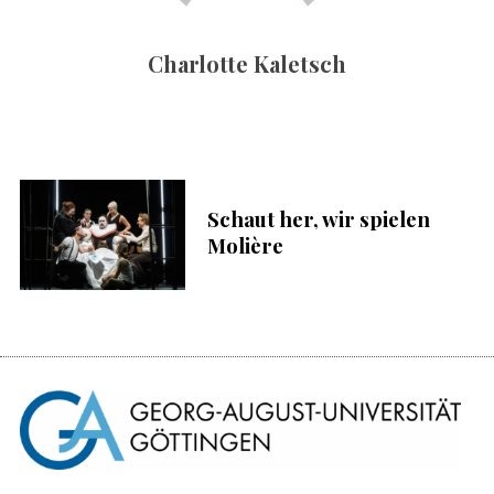
c
h
Charlotte Kaletsch
:
S
u
c
h
e
n
Schaut her, wir spielen
n
Molière
a
c
h
: