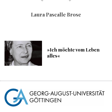
c
h
Laura Pascalle Brose
:
S
u
c
h
e
n
»Ich möchte vom Leben
n
alles«
a
c
h
: