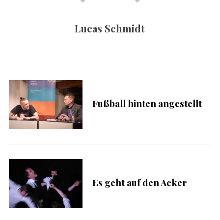
c
h
Lucas Schmidt
:
S
u
c
Fußball hinten angestellt
h
e
n
n
a
c
h
:
Es geht auf den Acker