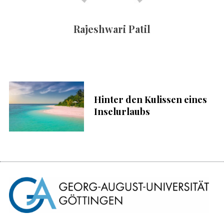
c
h
Rajeshwari Patil
:
S
u
c
h
e
n
Hinter den Kulissen eines
n
Inselurlaubs
a
c
h
: