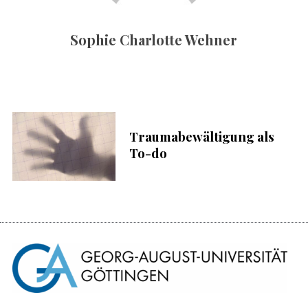
c
h
Sophie Charlotte Wehner
:
S
u
c
h
e
n
Traumabewältigung als
n
To-do
a
c
h
: