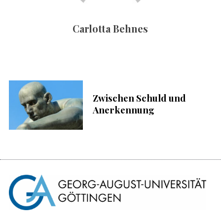
c
h
Carlotta Behnes
:
S
u
c
h
e
n
Zwischen Schuld und
n
Anerkennung
a
c
h
: