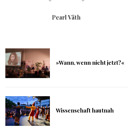
c
h
Pearl Väth
:
S
u
c
»Wann, wenn nicht jetzt?«
h
e
n
n
a
c
h
:
Wissenschaft hautnah