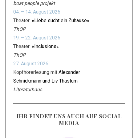
S
boat people projekt
u
04. – 14. August 2026
c
Theater:
»Liebe sucht ein Zuhause«
h
ThOP
e
n
19. – 22. August 2026
n
Theater:
»Inclusions«
a
ThOP
c
27. August 2026
h
:
Kopfhörerlesung mit
Alexander
Schnickmann und Liv Thastum
Literaturhaus
IHR FINDET UNS AUCH AUF SOCIAL
MEDIA