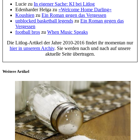
Lucie
zu
In eigener Sache: KI bei Litlog
Edenharder Helga
zu
»Welcome Home Darling«
Koushien
zu
Ein Roman gegen das Vergessen
unblocked basketball legends
zu
Ein Roman gegen das
Vergessen
football bros
zu
When Music Speaks
Die Litlog-Artikel der Jahre 2010-2016 findet ihr momentan nur
hier in unserem Archiv
. Sie werden nach und nach auf unsere
aktuelle Seite übertragen.
Weitere Artikel