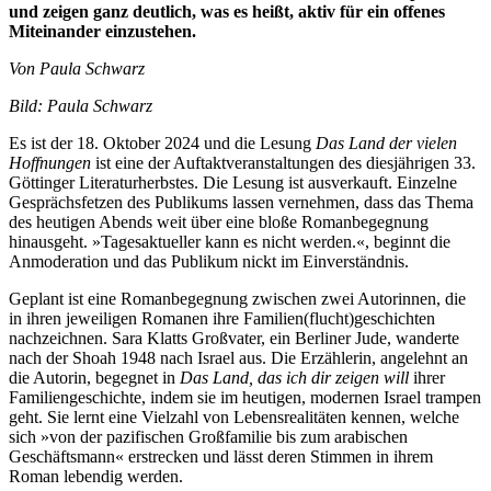
und zeigen ganz deutlich, was es heißt, aktiv für ein offenes
Miteinander einzustehen.
Von Paula Schwarz
Bild: Paula Schwarz
Es ist der 18. Oktober 2024 und die Lesung
Das Land der vielen
Hoffnungen
ist eine der Auftaktveranstaltungen des diesjährigen 33.
Göttinger Literaturherbstes. Die Lesung ist ausverkauft. Einzelne
Gesprächsfetzen des Publikums lassen vernehmen, dass das Thema
des heutigen Abends weit über eine bloße Romanbegegnung
hinausgeht. »Tagesaktueller kann es nicht werden.«, beginnt die
Anmoderation und das Publikum nickt im Einverständnis.
Geplant ist eine Romanbegegnung zwischen zwei Autorinnen, die
in ihren jeweiligen Romanen ihre Familien(flucht)geschichten
nachzeichnen. Sara Klatts Großvater, ein Berliner Jude, wanderte
nach der Shoah 1948 nach Israel aus. Die Erzählerin, angelehnt an
die Autorin, begegnet in
Das Land, das ich dir zeigen will
ihrer
Familiengeschichte, indem sie im heutigen, modernen Israel trampen
geht. Sie lernt eine Vielzahl von Lebensrealitäten kennen, welche
sich »von der pazifischen Großfamilie bis zum arabischen
Geschäftsmann« erstrecken und lässt deren Stimmen in ihrem
Roman lebendig werden.