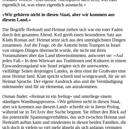
eigentlich ist, was einen eigentlich ausmacht.«
»Wir gehören nicht in diesen Staat, aber wir kommen aus
diesem Land.«
Die Begriffe Herkunft und Heimat ziehen sich wie ein roter Faden
durch den gesamten Abend. Keil greift einen besonderen Satz aus
Klatts Roman auf: Heimat setze sich aus den unmöglichsten Dingen
zusammen. Auf die Frage, ob die Autorin beim Trampen in Israel
von einigen Dingen überrascht wurde, die nicht mit ihren
Vorannahmen über das Land übereinstimmten, antwortet sie: »Auf
jeden Fall.« In dem Wirrwarr aus Traditionen und Kulturen in einem
Einwanderungsland wie Israel zeigten sich ihr unerwartete,
vielfältige Seiten desjenigen Landes, in dem einst ihr Großvater eine
neue Heimat fand. Klatt spricht schnell und wortgewandt, für sie sei
Heimat Sprache. Der eigene Ausdruck also und die Verständigung
miteinander sind für sie elementar, um anzukommen.
Osman findet: »Heimat ist ein feeling« und unterliege einem
ständigen Wandlungsprozess. »Wir gehören nicht in diesen Staat,
aber wir kommen aus diesem Land« schreibt sie in ihrem Prolog,
während sie in Tel Aviv ihre Suche beginnt. Sie öffnet den Blick auf
das potenzielle Spannungsverhältnis, das sich zwischen Heimat und
Herkunft auftun kann und mindestens in diesen beiden Familien, die
sich doch in vielem so viel mehr ähneln als sich anfangs vermuten