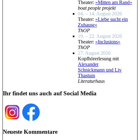
Theater:
»Mitten am Rand«
boat people projekt
04. – 14. August 2026
Theater:
»Liebe sucht ein
Zuhause«
ThOP
19. – 22. August 2026
Theater:
»Inclusions«
ThOP
27. August 2026
Kopfhörerlesung mit
Alexander
Schnickmann und Liv
Thastum
Literaturhaus
Ihr findet uns auch auf Social Media
Neueste Kommentare