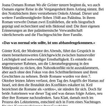
Joana Osmans Roman
Wo die Geister tanzen
beginnt da, wo auch
Osmans eigene Reise in die Vergangenheit ihren Anfang nimmt. Bei
den Notizbüchern ihres verstorbenen Onkels Ahmad. Dieser und
weitere Familienmitglieder flohen 1948 aus Palästina. In ihrem
Roman verwebt Osman zwei Erzählleben, die teils biografisch
geprägt und recherchiert und teils fiktional sind: Die ihrer eigenen
Erinnerungen an ihre palästinensische Verwandtschaft
väterlicherseits und die Fluchtgeschichte ihrer Familie.
»Das was normal sein sollte, ist uns abhandengekommen.«
Günter Keil, der Moderator des Abends, führt das Gespräch in
einem bemerkenswerten Gleichgewicht zwischen humorvoller
Leichtigkeit und notwendiger Ernsthaftigkeit. Es entsteht ein
angemessener Rahmen, um die Literaturbegegnung in den
Mittelpunkt zu rücken, den Nahostkonflikt nicht auszuklammern,
aber auch ohne den Fokus von den Schriftstellerinnen und ihren
Geschichten zu nehmen. Beide Romane wurden vor dem 7.
Oktober letzten Jahres verfasst, dem Tag des Angriffs der Hamas auf
Israel, seit dem die Brutalität des Konfliktes eskaliert ist. Keil
bezeichnet die Romane als »zeitlos«, sie ständen für sich. Doch für
beide Autorinnen war dieser Tag und was daraus folgte Anlass, neu
über ihre Romane nachzudenken. Sara Klatt, damals noch im
Prozess des Lektorierens, entschied sich in Form eines Nachtrages