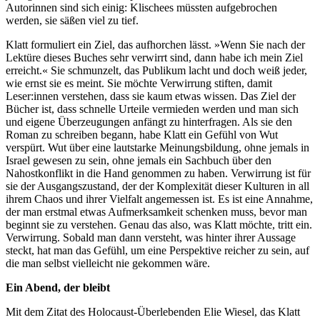
Autorinnen sind sich einig: Klischees müssten aufgebrochen
werden, sie säßen viel zu tief.
Klatt formuliert ein Ziel, das aufhorchen lässt. »Wenn Sie nach der
Lektüre dieses Buches sehr verwirrt sind, dann habe ich mein Ziel
erreicht.« Sie schmunzelt, das Publikum lacht und doch weiß jeder,
wie ernst sie es meint. Sie möchte Verwirrung stiften, damit
Leser:innen verstehen, dass sie kaum etwas wissen. Das Ziel der
Bücher ist, dass schnelle Urteile vermieden werden und man sich
und eigene Überzeugungen anfängt zu hinterfragen. Als sie den
Roman zu schreiben begann, habe Klatt ein Gefühl von Wut
verspürt. Wut über eine lautstarke Meinungsbildung, ohne jemals in
Israel gewesen zu sein, ohne jemals ein Sachbuch über den
Nahostkonflikt in die Hand genommen zu haben. Verwirrung ist für
sie der Ausgangszustand, der der Komplexität dieser Kulturen in all
ihrem Chaos und ihrer Vielfalt angemessen ist. Es ist eine Annahme,
der man erstmal etwas Aufmerksamkeit schenken muss, bevor man
beginnt sie zu verstehen. Genau das also, was Klatt möchte, tritt ein.
Verwirrung. Sobald man dann versteht, was hinter ihrer Aussage
steckt, hat man das Gefühl, um eine Perspektive reicher zu sein, auf
die man selbst vielleicht nie gekommen wäre.
Ein Abend, der bleibt
Mit dem Zitat des Holocaust-Überlebenden Elie Wiesel, das Klatt