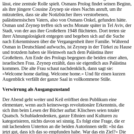
lässt, eine zentrale Rolle spielt. Osmans Prolog findet seinen Beginn,
als ihre jüngere Cousine Zeynep sie eines Nachts anruft, um ihr
mitzuteilen, dass sie alte Notizbücher ihres verstorbenen,
palästinensischen Vaters, also von Osmans Onkel, gefunden hätte.
Osman und Zeynep treffen sich sechs Monate später in Tel Aviv, der
Stadt, von der aus ihre Großeltern 1948 flüchteten. Dort treten sie
ihrer Ahnungslosigkeit entgegen und begeben sich auf die Suche
nach Erkenntnissen über die Vergangenheit ihrer Familie. Während
Osman in Deutschland aufwuchs, ist Zeynep in der Türkei zu Hause
und trotzdem haben sie Heimweh nach dem Palästina ihrer
Großeltern. Am Ende des Prologs begegnen die beiden einer alten,
israelischen Frau. Zeynep erzählt, dass sie eigentlich aus Palästina
kommen. Die alte Frau schaut nachdenklich, dann sagt sie:
»Welcome home darling. Welcome home.« Und für einen kurzen
Augenblick verfällt der ganze Saal in vollkommene Stille.
Verwirrung als Ausgangszustand
Der Abend geht weiter und Keil eröffnet dem Publikum eine
elementare, wenn auch keineswegs revolutionäre Erkenntnis, die
sich ihm beim Lesen der Bücher auftat: Klischees seien totaler
Quatsch. Schubladendenken, ganze Ethnien und Kulturen zu
kategorisieren, nichts davon sei sinnig. Es folgt eine Frage, die er
mit lachendem Unterton an die beiden Autorinnen stellt: »Ist das
jetzt gut, dass ich das so empfunden habe. War das ein Ziel?« Die