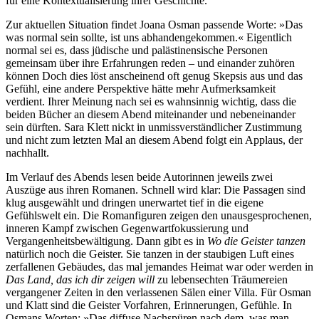
für eine Kontextualisierung ihrer Geschichte.
Zur aktuellen Situation findet Joana Osman passende Worte: »Das
was normal sein sollte, ist uns abhandengekommen.« Eigentlich
normal sei es, dass jüdische und palästinensische Personen
gemeinsam über ihre Erfahrungen reden – und einander zuhören
können Doch dies löst anscheinend oft genug Skepsis aus und das
Gefühl, eine andere Perspektive hätte mehr Aufmerksamkeit
verdient. Ihrer Meinung nach sei es wahnsinnig wichtig, dass die
beiden Bücher an diesem Abend miteinander und nebeneinander
sein dürften. Sara Klett nickt in unmissverständlicher Zustimmung
und nicht zum letzten Mal an diesem Abend folgt ein Applaus, der
nachhallt.
Im Verlauf des Abends lesen beide Autorinnen jeweils zwei
Auszüge aus ihren Romanen. Schnell wird klar: Die Passagen sind
klug ausgewählt und dringen unerwartet tief in die eigene
Gefühlswelt ein. Die Romanfiguren zeigen den unausgesprochenen,
inneren Kampf zwischen Gegenwartfokussierung und
Vergangenheitsbewältigung. Dann gibt es in
Wo die Geister tanzen
natürlich noch die Geister. Sie tanzen in der staubigen Luft eines
zerfallenen Gebäudes, das mal jemandes Heimat war oder werden in
Das Land, das ich dir zeigen will
zu lebensechten Träumereien
vergangener Zeiten in den verlassenen Sälen einer Villa. Für Osman
und Klatt sind die Geister Vorfahren, Erinnerungen, Gefühle. In
Osmans Worten: »Das diffuse Nachspüren nach dem, was man