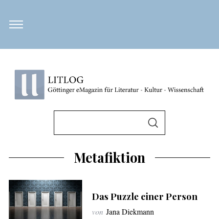
S
u
S
U
c
C
H
h
Metafiktion
E
N
e
n
n
Das Puzzle einer Person
a
von
Jana Diekmann