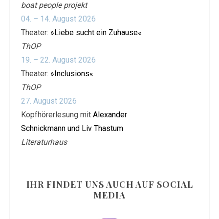
boat people projekt
S
04. – 14. August 2026
u
Theater:
»Liebe sucht ein Zuhause«
c
h
ThOP
e
19. – 22. August 2026
n
Theater:
»Inclusions«
n
ThOP
a
c
27. August 2026
h
Kopfhörerlesung mit
Alexander
:
Schnickmann und Liv Thastum
Literaturhaus
IHR FINDET UNS AUCH AUF SOCIAL
MEDIA