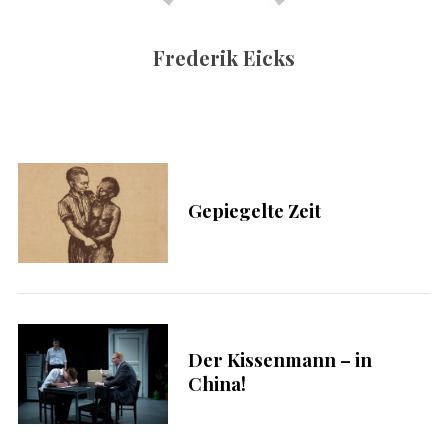
c
h
Frederik Eicks
:
Gepiegelte Zeit
S
u
Der Kissenmann – in
c
China!
h
e
n