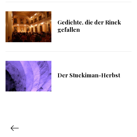
n
a
c
Gedichte, die der Rinck
h
gefallen
:
Der Stuckiman-Herbst
S
e