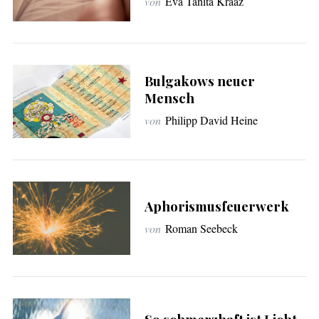
von
Eva Tanita Kraaz
c
h
:
Bulgakows neuer
Mensch
von
Philipp David Heine
Aphorismusfeuerwerk
von
Roman Seebeck
S