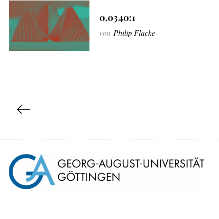
0,0340:1
von
Philip Flacke
S
e
i
t
e
n
n
u
m