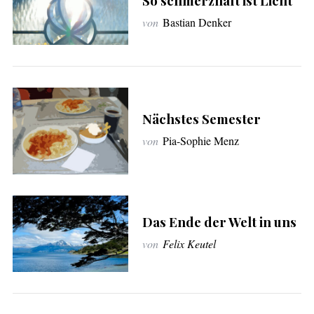
So schmerzhaft ist Licht
u
von
Bastian Denker
c
h
e
n
n
a
Nächstes Semester
c
h
von
Pia-Sophie Menz
:
Das Ende der Welt in uns
von
Felix Keutel