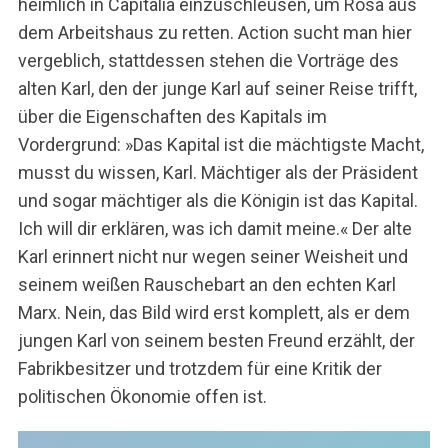
heimlich in Capitalia einzuschleusen, um Rosa aus
dem Arbeitshaus zu retten. Action sucht man hier
vergeblich, stattdessen stehen die Vorträge des
alten Karl, den der junge Karl auf seiner Reise trifft,
über die Eigenschaften des Kapitals im
Vordergrund: »Das Kapital ist die mächtigste Macht,
musst du wissen, Karl. Mächtiger als der Präsident
und sogar mächtiger als die Königin ist das Kapital.
S
u
Ich will dir erklären, was ich damit meine.« Der alte
c
Karl erinnert nicht nur wegen seiner Weisheit und
h
seinem weißen Rauschebart an den echten Karl
e
Marx. Nein, das Bild wird erst komplett, als er dem
n
n
jungen Karl von seinem besten Freund erzählt, der
a
Fabrikbesitzer und trotzdem für eine Kritik der
c
politischen Ökonomie offen ist.
h
: