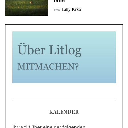
bitte
von
Lilly Krka
KALENDER
Ihr wollt über eine der folgenden