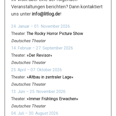
Veranstaltungen berichten? Dann kontaktiert
uns unter
info@litlog.de
!
24. Januar – 01. November 2026
Theater:
The Rocky Horror Picture Show
Deutsches Theater
14. Februar – 27. September 2026
Theater:
»Der Revisor«
S
Deutsches Theater
u
25. April – 07. Oktober 2026
c
h
Theater:
»Altbau in zentraler Lage«
e
Deutsches Theater
n
13. Juni – 25. November 2026
n
Theater:
»Immer Frühlings Erwachen«
a
c
Deutsches Theater
h
04. Juli – 30. August 2026