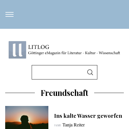
S
u
S
U
c
C
H
h
Freundschaft
E
N
e
n
n
Ins kalte Wasser geworfen
a
von
Tanja Reiter