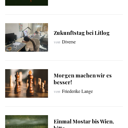
c
h
:
Zukunftstag bei Litlog
von
Diverse
Morgen machen wir es
besser!
von
Friederike Lange
Einmal Mostar bis Wien,