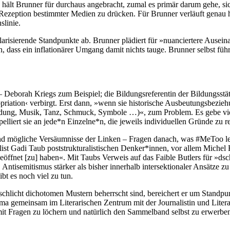
lt Brunner für durchaus angebracht, zumal es primär darum gehe, sich 
 Rezeption bestimmter Medien zu drücken. Für Brunner verläuft genau h
linie.
risierende Standpunkte ab. Brunner plädiert für »nuanciertere Ausein
dass ein inflationärer Umgang damit nichts tauge. Brunner selbst führt
– Deborah Kriegs zum Beispiel; die Bildungsreferentin der Bildungsstä
iation‹ verbirgt. Erst dann, »wenn sie historische Ausbeutungsbeziehu
ung, Musik, Tanz, Schmuck, Symbole …)«, zum Problem. Es gebe vielf
lliert sie an jede*n Einzelne*n, die jeweils individuellen Gründe zu re
nd mögliche Versäumnisse der Linken – Fragen danach, was #MeToo letz
list Gadi Taub poststrukturalistischen Denker*innen, vor allem Michel 
geöffnet [zu] haben«. Mit Taubs Verweis auf das Faible Butlers für »d
 Antisemitismus stärker als bisher innerhalb intersektionaler Ansätze
t es noch viel zu tun.
n schlicht dichotomen Mustern beherrscht sind, bereichert er um Standp
emeinsam im Literarischen Zentrum mit der Journalistin und Literatu
mit Fragen zu löchern und natürlich den Sammelband selbst zu erwerbe