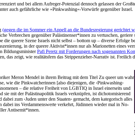
enziert und bei allem Aufreger-Potenzial dennoch gelassen der Großtei
arunter auch gefährliche wie »Pinkwashing«-Vorwürfe gegenüber Israel.
ng
(gegen die
im
Sommer ein Appell an die Bundesregierung gerichtet w
che Verbrechen gegenüber Palästinenser*innen zu vertuschen, geriere
be die queere Szene Israels nicht selbst – bottom up – diverse Erfolg
szenierung, in der queere Aktivist*innen nur als Marionetten eines verm
en Bildungsminister
Pafi Peretz mit Forderungen nach sogenannten Kon
 das zeigt, wie realitätsfern das Strippenzieher-Narrativ ist. Freilich d
oriker Meron Mendel in ihrem Beitrag mit dem Titel Zu queer um wahr
eise, wie die Pinkwatcherinnen [also diejenigen, die ›Pinkwashing‹
nomenen – die relative Freiheit von LGBTIQ in Israel einerseits und
sie mit der Palästinapolitik Israels verknüpfen, ist dichotomisierend
ird dabei zum ›Juden unter den Staaten‹ gemacht, dem kategorisch alles
en dabei ins Verdammenswerte verkehrt, Jüdinnen wieder mal in No-
ller Antisemit*innen.