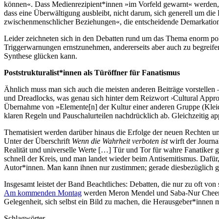
können«. Dass Medienrezipient*innen »im Vorfeld gewarnt« werden, hä
dass eine Überwältigung ausbleibt, nicht darum, sich generell um die
zwischenmenschlicher Beziehungen«, die entscheidende Demarkations
Leider zeichneten sich in den Debatten rund um das Thema enorm pola
Triggerwarnungen ernstzunehmen, andererseits aber auch zu begreifen, 
Synthese glücken kann.
Poststrukturalist*innen als Türöffner für Fanatismus
Ähnlich muss man sich auch die meisten anderen Beiträge vorstellen 
und Dreadlocks, was genau sich hinter dem Reizwort ›Cultural Appropr
Übernahme von »Elemente[n] der Kultur einer anderen Gruppe (Kleid
klaren Regeln und Pauschalurteilen nachdrücklich ab. Gleichzeitig appe
Thematisiert werden darüber hinaus die Erfolge der neuen Rechten u
Unter der Überschrift
Wenn die Wahrheit verboten ist
wirft der Journa
Realität und universelle Werte […] Tür und Tor für wahre Fanatiker 
schnell der Kreis, und man landet wieder beim Antisemitismus. Dafür,
Autor*innen. Man kann ihnen nur zustimmen; gerade diesbezüglich gib
Insgesamt leistet der Band Beachtliches: Debatten, die nur zu oft vo
Am kommenden Montag
werden Meron Mendel und Saba-Nur Cheema g
Gelegenheit, sich selbst ein Bild zu machen, die Herausgeber*innen 
Schlagwörter