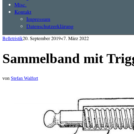
Misc.
Kontakt
Impressum
Datenschutzerklärung
Belletristik
20. September 2019
<7. März 2022
Sammelband mit Trig
von
Stefan Walfort