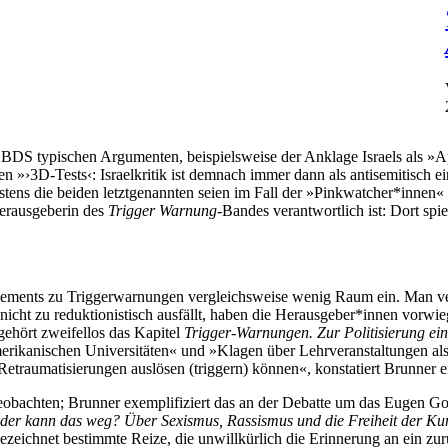
BDS typischen Argumenten, beispielsweise der Anklage Israels als »A
 »›3D-Tests‹: Israelkritik ist demnach immer dann als antisemitisch e
tens die beiden letztgenannten seien im Fall der »Pinkwatcher*innen
herausgeberin des
Trigger Warnung
-Bandes verantwortlich ist: Dort spie
atements zu Triggerwarnungen vergleichsweise wenig Raum ein. Man ve
 nicht zu reduktionistisch ausfällt, haben die Herausgeber*innen vorw
ehört zweifellos das Kapitel
Trigger-Warnungen. Zur Politisierung ei
kanischen Universitäten« und »Klagen über Lehrveranstaltungen als p
Retraumatisierungen auslösen (triggern) können«, konstatiert Brunner 
eobachten; Brunner exemplifiziert das an der Debatte um das Eugen 
der kann das weg? Über Sexismus, Rassismus und die Freiheit der Ku
»bezeichnet bestimmte Reize, die unwillkürlich die Erinnerung an ein 