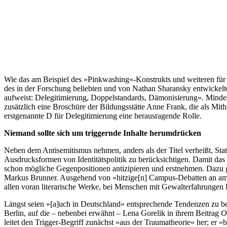
Wie das am Beispiel des »Pinkwashing«-Konstrukts und weiteren für 
des in der Forschung beliebten und von Nathan Sharansky entwickelten
aufweist: Delegitimierung, Doppelstandards, Dämonisierung«. Mindes
zusätzlich eine Broschüre der Bildungsstätte Anne Frank, die als Mit
erstgenannte D für Delegitimierung eine herausragende Rolle.
Niemand sollte sich um triggernde Inhalte herumdrücken
Neben dem Antisemitismus nehmen, anders als der Titel verheißt, St
Ausdrucksformen von Identitätspolitik zu berücksichtigen. Damit das
schon mögliche Gegenpositionen antizipieren und erstnehmen. Dazu g
Markus Brunner. Ausgehend von »hitzige[n] Campus-Debatten an ameri
allen voran literarische Werke, bei Menschen mit Gewalterfahrungen 
Längst seien »[a]uch in Deutschland« entsprechende Tendenzen zu b
Berlin, auf die – nebenbei erwähnt – Lena Gorelik in ihrem Beitrag
O
leitet den Trigger-Begriff zunächst »aus der Traumatheorie« her; er 