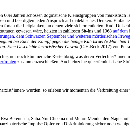
 den 60er Jahren schossen dogmatische Kleinstgruppen von marxistisch-le
ken und beerdigten jeden Anspruch auf dialektisches Denken. Einfac
aren fortan die Leitplanken, an denen viele sich orientierten. Rudi Dut
uzutrauen gewesen wäre, heizten in zahllosen Sit-Ins und 1968
auf dem 
rungen, dem Schwarzen September und weiteren mörderischen Irrwe
eginnt bei Euch der Kampf gegen die heilige Kuh Israel?« München 19
on. Eine Geschichte terroristischer Gewalt
(C.H.Beck 2017) von Petra
hte, nur noch kümmerliche Reste übrig, was deren Verfechter*innen nic
rfronten
zusammenzuschließen. Auch einzelne queerfeministische Strömu
ist*innen‹ wurden, so erleben wir momentan die Verbreitung einer vu
Eva Berendsen, Saba-Nur Cheema und Meron Mendel den Nagel auf de
manzipatorische Impulse Opfer von Diskriminierung sicher noch weniger