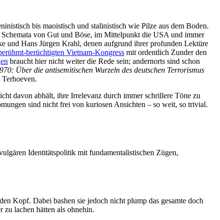
ninistisch bis maoistisch und stalinistisch wie Pilze aus dem Boden.
he Schemata von Gut und Böse, im Mittelpunkt die USA und immer
schke und Hans Jürgen Krahl, denen aufgrund ihrer profunden Lektüre
berühmt-berüchtigten Vietnam-Kongress
mit ordentlich Zunder den
gen
braucht hier nicht weiter die Rede sein; andernorts sind schon
70: Über die antisemitischen Wurzeln des deutschen Terrorismus
 Terhoeven.
ht davon abhält, ihre Irrelevanz durch immer schrillere Töne zu
ngen sind nicht frei von kuriosen Ansichten – so weit, so trivial.
lgären Identitätspolitik mit fundamentalistischen Zügen,
n Kopf. Dabei bashen sie jedoch nicht plump das gesamte doch
 zu lachen hätten als ohnehin.