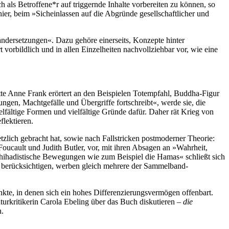
als Betroffene*r auf triggernde Inhalte vorbereiten zu können, so
ier, beim »Sicheinlassen auf die Abgründe gesellschaftlicher und
andersetzungen«. Dazu gehöre einerseits, Konzepte hinter
 vorbildlich und in allen Einzelheiten nachvollziehbar vor, wie eine
tte Anne Frank erörtert an den Beispielen Totempfahl, Buddha-Figur
ngen, Machtgefälle und Übergriffe fortschreibt«, werde sie, die
ältige Formen und vielfältige Gründe dafür. Daher rät Krieg von
flektieren.
lich gebracht hat, sowie nach Fallstricken postmoderner Theorie:
Foucault und Judith Butler, vor, mit ihren Absagen an »Wahrheit,
schihadistische Bewegungen wie zum Beispiel die Hamas« schließt sich
 zu berücksichtigen, werben gleich mehrere der Sammelband-
unkte, in denen sich ein hohes Differenzierungsvermögen offenbart.
rkritikerin Carola Ebeling über das Buch diskutieren –
die
n.