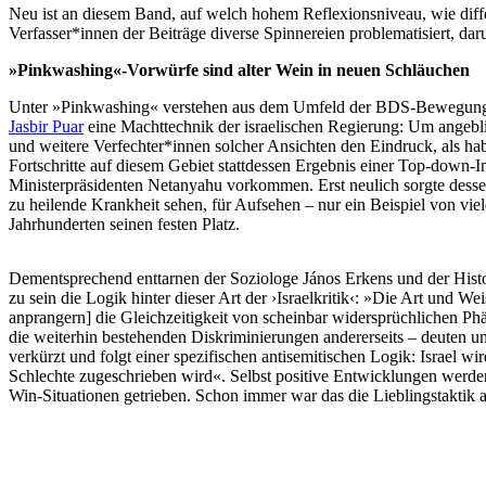
Neu ist an diesem Band, auf welch hohem Reflexionsniveau, wie differ
Verfasser*innen der Beiträge diverse Spinnereien problematisiert, d
»Pinkwashing«-Vorwürfe sind alter Wein in neuen Schläuchen
Unter »Pinkwashing« verstehen aus dem Umfeld der BDS-Bewegu
Jasbir
Puar
eine Machttechnik der israelischen Regierung: Um angebli
und weitere Verfechter*innen solcher Ansichten den Eindruck, als ha
Fortschritte auf diesem Gebiet stattdessen Ergebnis einer Top-down-In
Ministerpräsidenten Netanyahu vorkommen. Erst neulich sorgte dess
zu heilende Krankheit sehen, für Aufsehen – nur ein Beispiel von vielen,
Jahrhunderten seinen festen Platz.
Dementsprechend enttarnen der Soziologe János Erkens und der Hist
zu sein die Logik hinter dieser Art der ›Israelkritik‹: »Die Art und W
anprangern] die Gleichzeitigkeit von scheinbar widersprüchlichen Phä
die weiterhin bestehenden Diskriminierungen andererseits – deuten und 
verkürzt und folgt einer spezifischen antisemitischen Logik: Israel w
Schlechte zugeschrieben wird«. Selbst positive Entwicklungen werd
Win-Situationen getrieben. Schon immer war das die Lieblingstaktik a