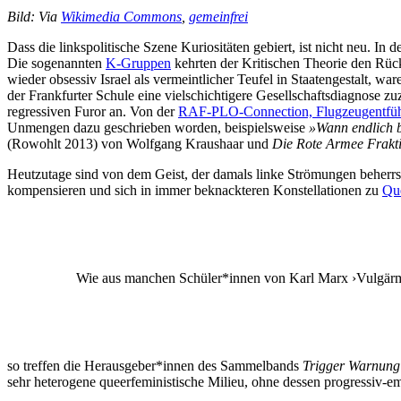
Bild: Via
Wikimedia Commons
,
gemeinfrei
Dass die linkspolitische Szene Kuriositäten gebiert, ist nicht neu. In
Die sogenannten
K-Gruppen
kehrten der Kritischen Theorie den Rüc
wieder obsessiv Israel als vermeintlicher Teufel in Staatengestalt, w
der Frankfurter Schule eine vielschichtigere Gesellschaftsdiagnose z
regressiven Furor an. Von der
RAF-PLO-Connection, Flugzeugentfüh
Unmengen dazu geschrieben worden, beispielsweise
»Wann endlich b
(Rowohlt 2013) von Wolfgang Kraushaar und
Die Rote Armee Frakti
Heutzutage sind von dem Geist, der damals linke Strömungen beherrsc
kompensieren und sich in immer beknackteren Konstellationen zu
Que
Wie aus manchen Schüler*innen von Karl Marx ›Vulgärmarx
so treffen die Herausgeber*innen des Sammelbands
Trigger Warnung
sehr heterogene queerfeministische Milieu, ohne dessen progressiv-e