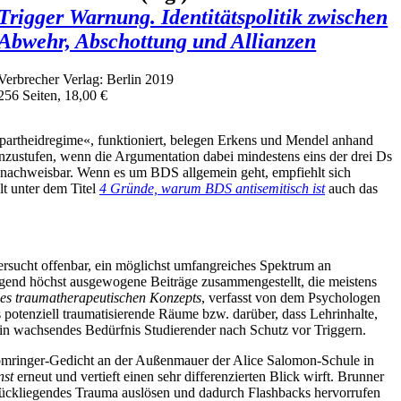
Trigger Warnung. Identitätspolitik zwischen
Abwehr, Abschottung und Allianzen
Verbrecher Verlag: Berlin 2019
256 Seiten, 18,00 €
partheidregime«, funktioniert, belegen Erkens und Mendel anhand
inzustufen, wenn die Argumentation dabei mindestens eins der drei Ds
« nachweisbar. Wenn es um BDS allgemein geht, empfiehlt sich
lt unter dem Titel
4 Gründe, warum BDS antisemitisch ist
auch das
rsucht offenbar, ein möglichst umfangreiches Spektrum an
iegend höchst ausgewogene Beiträge zusammengestellt, die meistens
nes traumatherapeutischen Konzepts
, verfasst von dem Psychologen
otenziell traumatisierende Räume bzw. darüber, dass Lehrinhalte,
ein wachsendes Bedürfnis Studierender nach Schutz vor Triggern.
Gomringer-Gedicht an der Außenmauer der Alice Salomon-Schule in
nst
erneut und vertieft einen sehr differenzierten Blick wirft. Brunner
zurückliegendes Trauma auslösen und dadurch Flashbacks hervorrufen