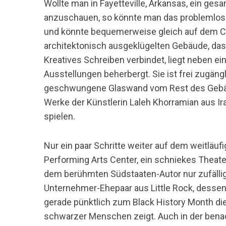
Wollte man in Fayetteville, Arkansas, ein ge
anzuschauen, so könnte man das problemlos t
und könnte bequemerweise gleich auf dem Ca
architektonisch ausgeklügelten Gebäude, das
Kreatives Schreiben verbindet, liegt neben ei
Ausstellungen beherbergt. Sie ist frei zugängl
geschwungene Glaswand vom Rest des Gebäude
Werke der Künstlerin Laleh Khorramian aus Ira
spielen.
Nur ein paar Schritte weiter auf dem weitläu
Performing Arts Center, ein schniekes Theat
dem berühmten Südstaaten-Autor nur zufälli
Unternehmer-Ehepaar aus Little Rock, dessen
gerade pünktlich zum Black History Month die
schwarzer Menschen zeigt. Auch in der benac