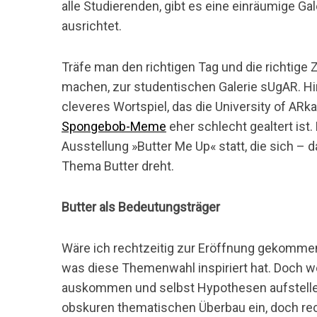
alle Studierenden, gibt es eine einräumige Ga
ausrichtet.
Träfe man den richtigen Tag und die richtige Z
S
machen, zur studentischen Galerie sUgAR. Hi
u
cleveres Wortspiel, das die University of ARk
c
h
Spongebob-Meme
eher schlecht gealtert ist.
e
Ausstellung »Butter Me Up« statt, die sich – 
n
Thema Butter dreht.
n
a
c
Butter als Bedeutungsträger
h
:
Wäre ich rechtzeitig zur Eröffnung gekommen, 
was diese Themenwahl inspiriert hat. Doch 
auskommen und selbst Hypothesen aufstellen.
obskuren thematischen Überbau ein, doch rech