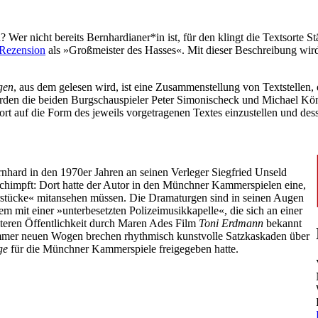
r nicht bereits Bernhardianer*in ist, für den klingt die Textsorte S
 Rezension
als »Großmeister des Hasses«. Mit dieser Beschreibung wir
gen
, aus dem gelesen wird, ist eine Zusammenstellung von Textstelle
 die beiden Burgschauspieler Peter Simonischeck und Michael König, 
ort auf die Form des jeweils vorgetragenen Textes einzustellen und dess
rnhard in den 1970er Jahren an seinen Verleger Siegfried Unseld
schimpft: Dort hatte der Autor in den Münchner Kammerspielen eine,
rstücke« mitansehen müssen. Die Dramaturgen sind in seinen Augen
rem mit einer »unterbesetzten Polizeimusikkapelle«, die sich an einer
iteren Öffentlichkeit durch Maren Ades Film
Toni Erdmann
bekannt
n immer neuen Wogen brechen rhythmisch kunstvolle Satzkaskaden über
ge
für die Münchner Kammerspiele freigegeben hatte.