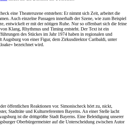
eck eine Theaterszene entstehen: Er nimmt sich Zeit, arbeitet die
timmen. Auch einzelne Passagen innerhalb der Szene, wie zum Beispiel
e, entwickelt er mit der nötigen Ruhe. Nur so offenbart sich die feine
von Klang, Rhythmus und Timing entsteht. Der Text ist ein
fführungen des Stückes im Jahr 1974 haben in regionalen und
dt Augsburg von einer Figur, dem Zirkusdirektor Caribaldi, unter
loake« bezeichnet wird.
r öffentlichen Reaktionen vor. Simonischeck hört zu, nickt,
r, Stadträte und Kulturreferenten Bayerns. An einer Stelle lacht
gsburg ist die drittgrößte Stadt Bayerns. Eine Beleidigung unserer
ugsburger Oberbürgermeister auf die Unterscheidung zwischen Autor