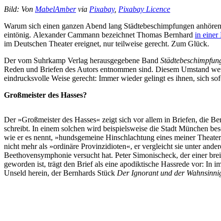
Bild: Von
MabelAmber
via
Pixabay
,
Pixabay Licence
Warum sich einen ganzen Abend lang Städtebeschimpfungen anhören? We
eintönig. Alexander Cammann bezeichnet Thomas Bernhard
in einer
im Deutschen Theater ereignet, nur teilweise gerecht. Zum Glück.
Der vom Suhrkamp Verlag herausgegebene Band
Städtebeschimpfun
Reden und Briefen des Autors entnommen sind. Diesem Umstand werden
eindrucksvolle Weise gerecht: Immer wieder gelingt es ihnen, sich sof
Großmeister des Hasses?
Der »Großmeister des Hasses« zeigt sich vor allem in Briefen, die Be
schreibt. In einem solchen wird beispielsweise die Stadt München be
wie er es nennt, »hundsgemeine Hinschlachtung eines meiner Theate
nicht mehr als »ordinäre Provinzidioten«, er vergleicht sie unter ande
Beethovensymphonie versucht hat. Peter Simonischeck, der einer bre
geworden ist, trägt den Brief als eine apodiktische Hassrede vor: I
Unseld herein, der Bernhards Stück
Der Ignorant und der Wahnsinni