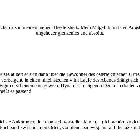
ich als in meinem neuen Theaterstück. Mein Mitgefühl mit den Augsbur
ungeheuer grenzenlos und absolut.
preises äußert er sich dann über die Bewohner des österreichischen Or
 vorbeigeht, in einen hineinstechen.« Im Laufe des Abends drängt sic
 Figuren scheinen eine gewisse Dynamik im eigenen Denken erhalten zu 
heißt es passend:
cklichste Ankommer, den man sich vorstellen kann (…) Ich gehöre zu de
klich sind zwischen den Orten, von denen sie weg und auf die sie zufa