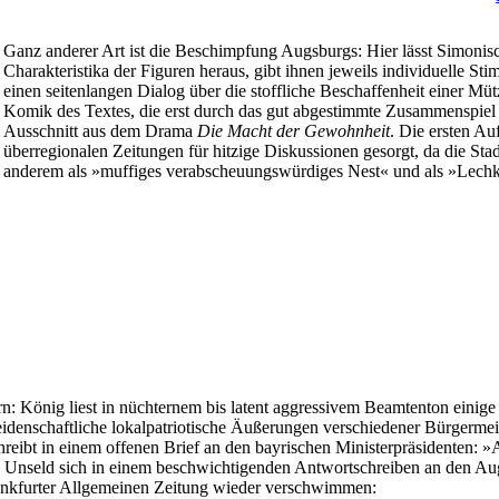
Ganz anderer Art ist die Beschimpfung Augsburgs: Hier lässt Simonisch
Charakteristika der Figuren heraus, gibt ihnen jeweils individuelle S
einen seitenlangen Dialog über die stoffliche Beschaffenheit einer Mütz
Komik des Textes, die erst durch das gut abgestimmte Zusammenspiel 
Ausschnitt aus dem Drama
Die Macht der
Gewohnheit
. Die ersten Au
überregionalen Zeitungen für hitzige Diskussionen gesorgt, da die Sta
anderem als »muffiges verabscheuungswürdiges Nest« und als »Lechk
König liest in nüchternem bis latent aggressivem Beamtenton einige de
denschaftliche lokalpatriotische Äußerungen verschiedener Bürgermeiste
eibt in einem offenen Brief an den bayrischen Ministerpräsidenten: »Au
nd Unseld sich in einem beschwichtigenden Antwortschreiben an den A
Frankfurter Allgemeinen Zeitung wieder verschwimmen: