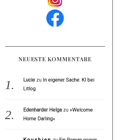
NEUESTE KOMMENTARE
Lucie
zu
In eigener Sache: KI bei
Litlog
Edenharder Helga
zu
»Welcome
Home Darling«
Koushien
zu
Ein Roman gegen