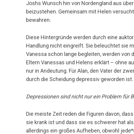
Joshs Wunsch hin von Nordengland aus über
beizustehen. Gemeinsam mit Helen versuch
bewahren.
S
Diese Hintergründe werden durch eine auktoria
u
Handlung nicht eingreift. Sie beleuchtet sie 
c
h
Vanessa schon lange begleiten, werden von de
e
Eltern Vanessas und Helens erklärt – ohne 
n
nur in Andeutung. Für Alan, den Vater der zw
n
durch die Scheidung depressiv geworden ist.
a
c
h
Depressionen sind nicht nur ein Problem für 
:
Die meiste Zeit reden die Figuren davon, da
sie krank ist und dass sie es schwerer hat a
allerdings ein großes Aufheben, obwohl jede*