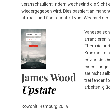
veranschaulicht, indem wechselnd die Sicht
wiedergegeben wird. Dies passiert an manche
stolpert und überrascht ist vom Wechsel der 
Vanessa sche
arrangieren, 
Therapie un
Krankheit ei
erfährt der
di
einem länger
James Wood
sie nicht se
treffender fo
Upstate
arbeiten, glü
Rowohlt: Hamburg 2019