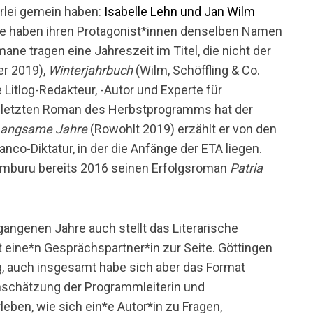
erlei gemein haben:
Isabelle Lehn und Jan Wilm
ide haben ihren Protagonist*innen denselben Namen
ane tragen eine Jahreszeit im Titel, die nicht der
er 2019),
Winterjahrbuch
(Wilm, Schöffling & Co.
Litlog-Redakteur, -Autor und Experte für
n letzten Roman des Herbstprogramms hat der
angsame Jahre
(Rowohlt 2019) erzählt er von den
nco-Diktatur, in der die Anfänge der ETA liegen.
Aramburu bereits 2016 seinen Erfolgsroman
Patria
angenen Jahre auch stellt das Literarische
eine*n Gesprächspartner*in zur Seite. Göttingen
ig, auch insgesamt habe sich aber das Format
inschätzung der Programmleiterin und
ben, wie sich ein*e Autor*in zu Fragen,