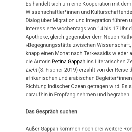
Es handelt sich um eine Kooperation mit dem
Wissenschaftler*innen und Kulturschaffenden,
Dialog über Migration und Integration führe
Interessierte wochentags von 14 bis 17 Uhr 
S
Apotheke, gleich gegenüber dem Neuen Ratha
u
»Begegnungsstätte zwischen Wissenschaft, 
c
h
knapp einen Monat nach Terkessidis wieder a
e
die Autorin
Petina Gappah
ins Literarischen 
n
Licht
(S. Fischer 2019) erzählt von der Reise 
n
afrikanischen und arabischen Begleiter*innen
a
c
Richtung Indischer Ozean getragen wird. Es si
h
daraufhin in Empfang nehmen und begraben.
:
Das Gespräch suchen
Außer Gappah kommen noch drei weitere Rom