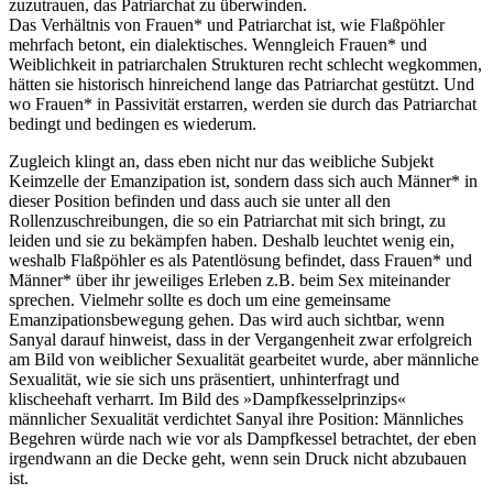
zuzutrauen, das Patriarchat zu überwinden.
Das Verhältnis von Frauen* und Patriarchat ist, wie Flaßpöhler
mehrfach betont, ein dialektisches. Wenngleich Frauen* und
Weiblichkeit in patriarchalen Strukturen recht schlecht wegkommen,
hätten sie historisch hinreichend lange das Patriarchat gestützt. Und
wo Frauen* in Passivität erstarren, werden sie durch das Patriarchat
bedingt und bedingen es wiederum.
Zugleich klingt an, dass eben nicht nur das weibliche Subjekt
Keimzelle der Emanzipation ist, sondern dass sich auch Männer* in
dieser Position befinden und dass auch sie unter all den
Rollenzuschreibungen, die so ein Patriarchat mit sich bringt, zu
leiden und sie zu bekämpfen haben. Deshalb leuchtet wenig ein,
weshalb Flaßpöhler es als Patentlösung befindet, dass Frauen* und
Männer* über ihr jeweiliges Erleben z.B. beim Sex miteinander
sprechen. Vielmehr sollte es doch um eine gemeinsame
Emanzipationsbewegung gehen. Das wird auch sichtbar, wenn
Sanyal darauf hinweist, dass in der Vergangenheit zwar erfolgreich
am Bild von weiblicher Sexualität gearbeitet wurde, aber männliche
Sexualität, wie sie sich uns präsentiert, unhinterfragt und
klischeehaft verharrt. Im Bild des »Dampfkesselprinzips«
männlicher Sexualität verdichtet Sanyal ihre Position: Männliches
Begehren würde nach wie vor als Dampfkessel betrachtet, der eben
irgendwann an die Decke geht, wenn sein Druck nicht abzubauen
ist.