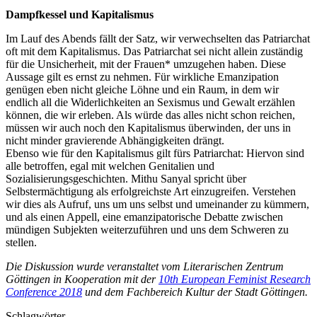
Dampfkessel und Kapitalismus
Im Lauf des Abends fällt der Satz, wir verwechselten das Patriarchat
oft mit dem Kapitalismus. Das Patriarchat sei nicht allein zuständig
für die Unsicherheit, mit der Frauen* umzugehen haben. Diese
Aussage gilt es ernst zu nehmen. Für wirkliche Emanzipation
genügen eben nicht gleiche Löhne und ein Raum, in dem wir
endlich all die Widerlichkeiten an Sexismus und Gewalt erzählen
können, die wir erleben. Als würde das alles nicht schon reichen,
müssen wir auch noch den Kapitalismus überwinden, der uns in
nicht minder gravierende Abhängigkeiten drängt.
Ebenso wie für den Kapitalismus gilt fürs Patriarchat: Hiervon sind
alle betroffen, egal mit welchen Genitalien und
Sozialisierungsgeschichten. Mithu Sanyal spricht über
Selbstermächtigung als erfolgreichste Art einzugreifen. Verstehen
wir dies als Aufruf, uns um uns selbst und umeinander zu kümmern,
und als einen Appell, eine emanzipatorische Debatte zwischen
mündigen Subjekten weiterzuführen und uns dem Schweren zu
stellen.
Die Diskussion wurde veranstaltet vom Literarischen Zentrum
Göttingen in Kooperation mit der
10th European Feminist Research
Conference 2018
und dem Fachbereich Kultur der Stadt Göttingen.
Schlagwörter