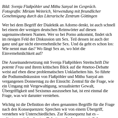
Bild: Svenja Flaßpöhler und Mithu Sanyal im Gespräch.
Fotografin: Miriam Weinrich, Verwendung mit freundlicher
Genehmigung durch das Literarische Zentrum Göttingen
Wer bei dem Begriff der Dialektik an Adorno denkt, ist auch schnell
bei einem der wenigen deutschen Reimwörter auf diesen
sagenumwobenen Namen. Wer so bei Porno ankommt, findet sich
im riesigen Feld der Diskussion um Sex. Teil dessen ist auch der
ganz und gar nicht einvernehmliche Sex. Und da geht es schon los:
Wie nennt man das? Wo fängt Sex an, wo hört die
Einvernehmlichkeit auf?
Die Auseinandersetzung mit Svenja Flaßpöhlers Streitschrift
Die
potente Frau
und ihrem kritischen Blick auf die #metoo-Debatte
weist auf eben diese problematischen Unklarheiten hin. So führte
die Podiumsdiskussion von Flaßpöhler und Mithu Sanyal am
vergangenen Donnerstag zu der Einsicht: Zentral für die Frage, wie
ein Umgang mit Vergewaltigung, sexualisierter Gewalt,
Übergriffigkeit und Sexismus auszusehen hat, ist erst einmal die
Frage, was wir darunter verstehen.
Wichtig ist die Definition der oben genannten Begriffe für die Frage
nach den Konsequenzen: Sprechen wir von einem Übergriff,
verstehen wir Unterschiedliches. Zur Konsequenz hat es –