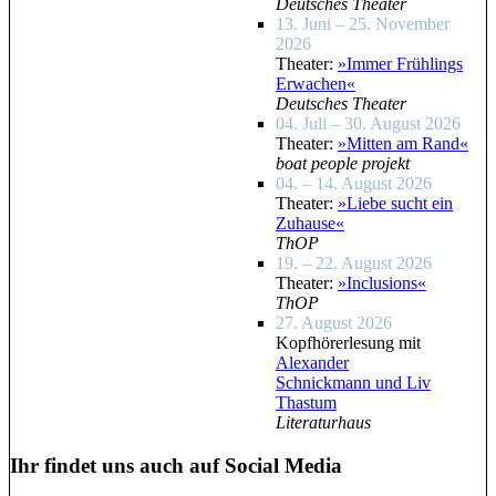
Deutsches Theater
13. Juni – 25. November
2026
Theater:
»Immer Frühlings
Erwachen«
Deutsches Theater
04. Juli – 30. August 2026
Theater:
»Mitten am Rand«
boat people projekt
04. – 14. August 2026
Theater:
»Liebe sucht ein
Zuhause«
ThOP
19. – 22. August 2026
Theater:
»Inclusions«
ThOP
27. August 2026
Kopfhörerlesung mit
Alexander
Schnickmann und Liv
Thastum
Literaturhaus
Ihr findet uns auch auf Social Media