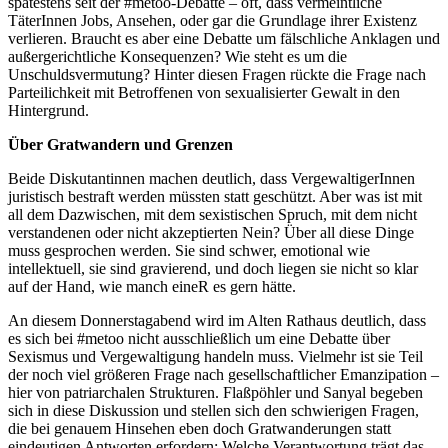
spätestens seit der #metoo-Debatte – oft, dass vermeintliche
TäterInnen Jobs, Ansehen, oder gar die Grundlage ihrer Existenz
verlieren. Braucht es aber eine Debatte um fälschliche Anklagen und
außergerichtliche Konsequenzen? Wie steht es um die
Unschuldsvermutung? Hinter diesen Fragen rückte die Frage nach
Parteilichkeit mit Betroffenen von sexualisierter Gewalt in den
Hintergrund.
Über Gratwandern und Grenzen
Beide Diskutantinnen machen deutlich, dass VergewaltigerInnen
juristisch bestraft werden müssten statt geschützt. Aber was ist mit
all dem Dazwischen, mit dem sexistischen Spruch, mit dem nicht
verstandenen oder nicht akzeptierten Nein? Über all diese Dinge
muss gesprochen werden. Sie sind schwer, emotional wie
intellektuell, sie sind gravierend, und doch liegen sie nicht so klar
auf der Hand, wie manch eineR es gern hätte.
An diesem Donnerstagabend wird im Alten Rathaus deutlich, dass
es sich bei #metoo nicht ausschließlich um eine Debatte über
Sexismus und Vergewaltigung handeln muss. Vielmehr ist sie Teil
der noch viel größeren Frage nach gesellschaftlicher Emanzipation –
hier von patriarchalen Strukturen. Flaßpöhler und Sanyal begeben
sich in diese Diskussion und stellen sich den schwierigen Fragen,
die bei genauem Hinsehen eben doch Gratwanderungen statt
eindeutigen Antworten erfordern: Welche Verantwortung trägt das