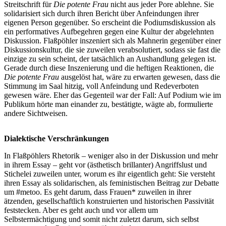
Streitschrift für
Die potente Frau
nicht aus jeder Pore ablehne. Sie
solidarisiert sich durch ihren Bericht über Anfeindungen ihrer
eigenen Person gegenüber. So erscheint die Podiumsdiskussion als
ein performatives Aufbegehren gegen eine Kultur der abgelehnten
Diskussion. Flaßpöhler inszeniert sich als Mahnerin gegenüber einer
Diskussionskultur, die sie zuweilen verabsolutiert, sodass sie fast die
einzige zu sein scheint, der tatsächlich an Aushandlung gelegen ist.
Gerade durch diese Inszenierung und die heftigen Reaktionen, die
Die potente Frau
ausgelöst hat, wäre zu erwarten gewesen, dass die
Stimmung im Saal hitzig, voll Anfeindung und Redeverboten
gewesen wäre. Eher das Gegenteil war der Fall: Auf Podium wie im
Publikum hörte man einander zu, bestätigte, wägte ab, formulierte
andere Sichtweisen.
Dialektische Verschränkungen
In Flaßpöhlers Rhetorik – weniger also in der Diskussion und mehr
in ihrem Essay – geht vor (ästhetisch brillanter) Angriffslust und
Stichelei zuweilen unter, worum es ihr eigentlich geht: Sie versteht
ihren Essay als solidarischen, als feministischen Beitrag zur Debatte
um #metoo. Es geht darum, dass Frauen* zuweilen in ihrer
ätzenden, gesellschaftlich konstruierten und historischen Passivität
feststecken. Aber es geht auch und vor allem um
Selbstermächtigung und somit nicht zuletzt darum, sich selbst