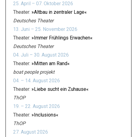
t
25. April – 07. Oktober 2026
r
Theater:
»Altbau in zentraler Lage«
ä
Deutsches Theater
g
13. Juni – 25. November 2026
e
Theater:
»Immer Frühlings Erwachen«
Deutsches Theater
04. Juli – 30. August 2026
Theater:
»Mitten am Rand«
boat people projekt
04. – 14. August 2026
Theater:
»Liebe sucht ein Zuhause«
ThOP
19. – 22. August 2026
Theater:
»Inclusions«
ThOP
27. August 2026