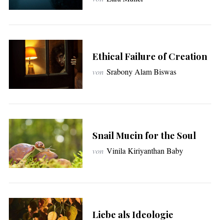
c
h
:
Ethical Failure of Creation
von
Srabony Alam Biswas
Snail Mucin for the Soul
von
Vinila Kiriyanthan Baby
Liebe als Ideologie