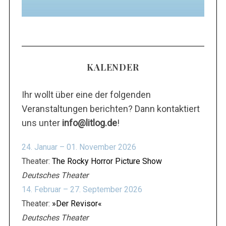
m
:
m
e
r
i
KALENDER
e
r
Ihr wollt über eine der folgenden
u
Veranstaltungen berichten? Dann kontaktiert
n
uns unter
info@litlog.de
!
g
d
24. Januar – 01. November 2026
e
Theater:
The Rocky Horror Picture Show
r
Deutsches Theater
B
14. Februar – 27. September 2026
e
Theater:
»Der Revisor«
i
Deutsches Theater