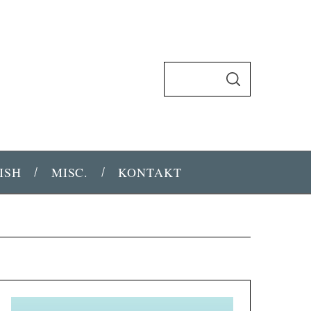
S
u
S
U
c
C
H
h
E
N
e
n
ISH
MISC.
KONTAKT
n
a
c
h
: