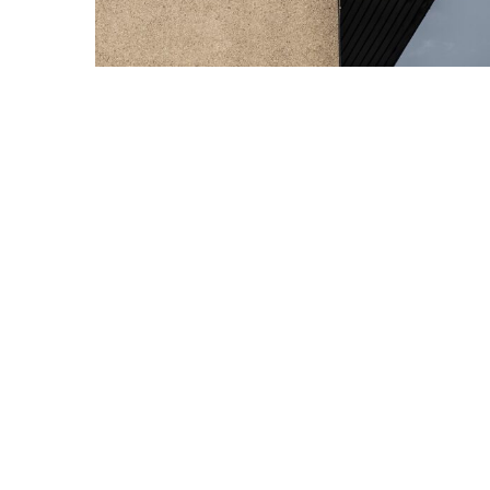
S
u
c
h