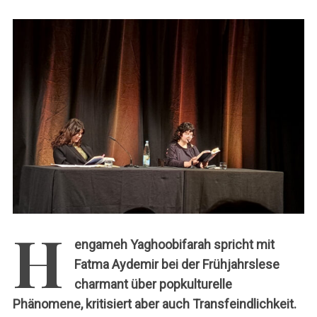
c
h
:
H
engameh Yaghoobifarah spricht mit
Fatma Aydemir bei der Frühjahrslese
charmant über popkulturelle
Phänomene, kritisiert aber auch Transfeindlichkeit.