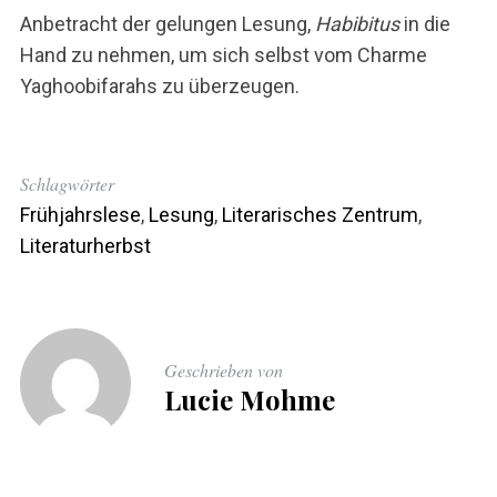
Anbetracht der gelungen Lesung,
Habibitus
in die
Hand zu nehmen, um sich selbst vom Charme
Yaghoobifarahs zu überzeugen.
S
u
Schlagwörter
c
Frühjahrslese
,
Lesung
,
Literarisches Zentrum
,
h
Literaturherbst
e
n
n
a
c
Geschrieben von
h
Lucie Mohme
: