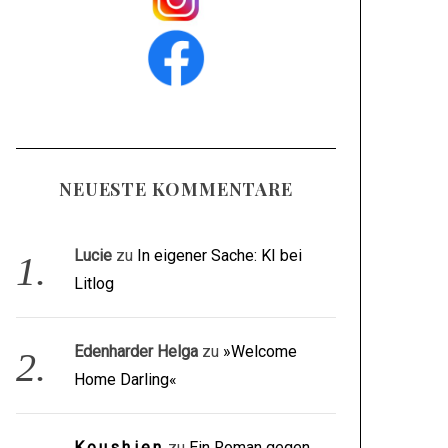
NEUESTE KOMMENTARE
Lucie
zu
In eigener Sache: KI bei
Litlog
Edenharder Helga
zu
»Welcome
Home Darling«
Koushien
zu
Ein Roman gegen