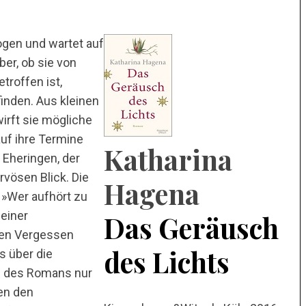
ogen und wartet auf
er, ob sie von
troffen ist,
inden. Aus kleinen
wirft sie mögliche
auf ihre Termine
Katharina
 Eheringen, der
vösen Blick. Die
Hagena
. »Wer aufhört zu
 einer
Das Geräusch
hen Vergessen
des Lichts
s über die
el des Romans nur
en den