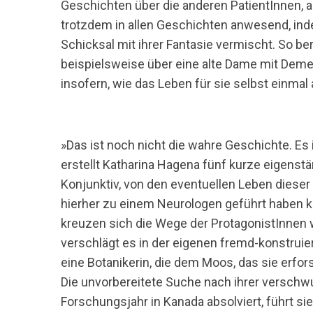
Geschichten über die anderen PatientInnen, au
trotzdem in allen Geschichten anwesend, ind
Schicksal mit ihrer Fantasie vermischt. So ber
beispielsweise über eine alte Dame mit Deme
S
insofern, wie das Leben für sie selbst einma
u
c
h
e
»Das ist noch nicht die wahre Geschichte. Es i
n
erstellt Katharina Hagena fünf kurze eigenstä
n
Konjunktiv, von den eventuellen Leben dies
a
c
hierher zu einem Neurologen geführt haben k
h
kreuzen sich die Wege der ProtagonistInnen w
:
verschlägt es in der eigenen fremd-konstruie
eine Botanikerin, die dem Moos, das sie erfors
Die unvorbereitete Suche nach ihrer verschwu
Forschungsjahr in Kanada absolviert, führt sie