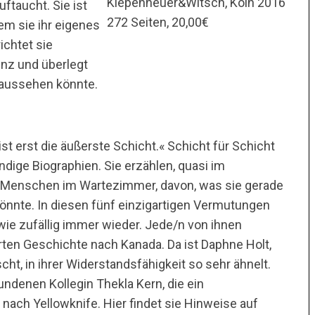
Kiepenheuer&Witsch, Köln 2016
ftaucht. Sie ist
272 Seiten, 20,00€
em sie ihr eigenes
ichtet sie
nz und überlegt
l aussehen könnte.
st erst die äußerste Schicht.« Schicht für Schicht
ndige Biographien. Sie erzählen, quasi im
er Menschen im Wartezimmer, davon, was sie gerade
önnte. In diesen fünf einzigartigen Vermutungen
ie zufällig immer wieder. Jede/n von ihnen
rten Geschichte nach Kanada. Da ist Daphne Holt,
cht, in ihrer Widerstandsfähigkeit so sehr ähnelt.
ndenen Kollegin Thekla Kern, die ein
 nach Yellowknife. Hier findet sie Hinweise auf