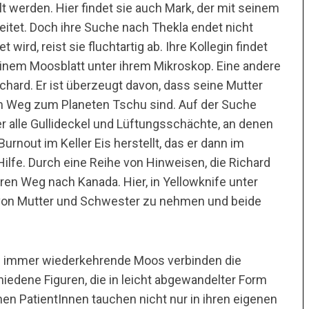
lt werden. Hier findet sie auch Mark, der mit seinem
beitet. Doch ihre Suche nach Thekla endet nicht
ird, reist sie fluchtartig ab. Ihre Kollegin findet
einem Moosblatt unter ihrem Mikroskop. Eine andere
hard. Er ist überzeugt davon, dass seine Mutter
m Weg zum Planeten Tschu sind. Auf der Suche
 alle Gullideckel und Lüftungsschächte, an denen
urnout im Keller Eis herstellt, das er dann im
Hilfe. Durch eine Reihe von Hinweisen, die Richard
ihren Weg nach Kanada. Hier, in Yellowknife unter
d von Mutter und Schwester zu nehmen und beide
s immer wiederkehrende Moos verbinden die
iedene Figuren, die in leicht abgewandelter Form
nen PatientInnen tauchen nicht nur in ihren eigenen