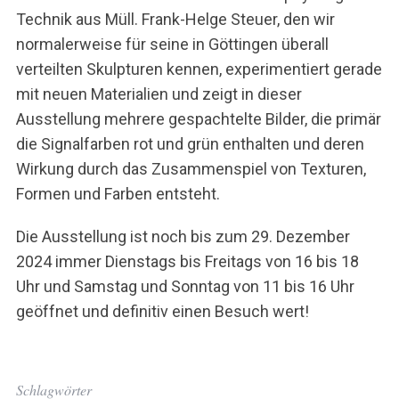
u
Technik aus Müll. Frank-Helge Steuer, den wir
c
normalerweise für seine in Göttingen überall
h
e
verteilten Skulpturen kennen, experimentiert gerade
n
mit neuen Materialien und zeigt in dieser
n
Ausstellung mehrere gespachtelte Bilder, die primär
a
die Signalfarben rot und grün enthalten und deren
c
h
Wirkung durch das Zusammenspiel von Texturen,
:
Formen und Farben entsteht.
Die Ausstellung ist noch bis zum 29. Dezember
2024 immer Dienstags bis Freitags von 16 bis 18
Uhr und Samstag und Sonntag von 11 bis 16 Uhr
geöffnet und definitiv einen Besuch wert!
Schlagwörter