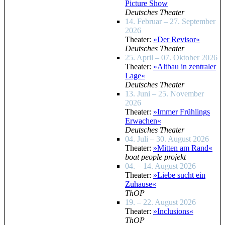
Picture Show
Deutsches Theater
14. Februar – 27. September
2026
Theater:
»Der Revisor«
Deutsches Theater
25. April – 07. Oktober 2026
Theater:
»Altbau in zentraler
Lage«
Deutsches Theater
13. Juni – 25. November
2026
Theater:
»Immer Frühlings
Erwachen«
Deutsches Theater
04. Juli – 30. August 2026
Theater:
»Mitten am Rand«
boat people projekt
04. – 14. August 2026
Theater:
»Liebe sucht ein
Zuhause«
ThOP
19. – 22. August 2026
Theater:
»Inclusions«
ThOP