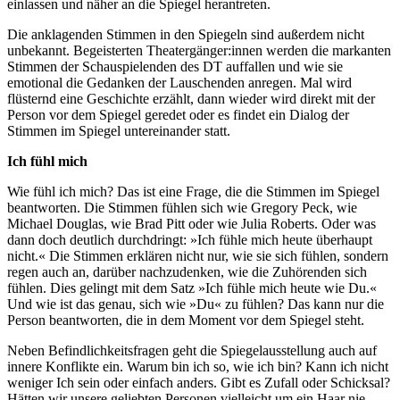
einlassen und näher an die Spiegel herantreten.
Die anklagenden Stimmen in den Spiegeln sind außerdem nicht
unbekannt. Begeisterten Theatergänger:innen werden die markanten
Stimmen der Schauspielenden des DT auffallen und wie sie
emotional die Gedanken der Lauschenden anregen. Mal wird
flüsternd eine Geschichte erzählt, dann wieder wird direkt mit der
Person vor dem Spiegel geredet oder es findet ein Dialog der
Stimmen im Spiegel untereinander statt.
Ich fühl mich
Wie fühl ich mich? Das ist eine Frage, die die Stimmen im Spiegel
beantworten. Die Stimmen fühlen sich wie Gregory Peck, wie
Michael Douglas, wie Brad Pitt oder wie Julia Roberts. Oder was
dann doch deutlich durchdringt: »Ich fühle mich heute überhaupt
nicht.« Die Stimmen erklären nicht nur, wie sie sich fühlen, sondern
regen auch an, darüber nachzudenken, wie die Zuhörenden sich
fühlen. Dies gelingt mit dem Satz »Ich fühle mich heute wie Du.«
Und wie ist das genau, sich wie »Du« zu fühlen? Das kann nur die
Person beantworten, die in dem Moment vor dem Spiegel steht.
Neben Befindlichkeitsfragen geht die Spiegelausstellung auch auf
innere Konflikte ein. Warum bin ich so, wie ich bin? Kann ich nicht
weniger Ich sein oder einfach anders. Gibt es Zufall oder Schicksal?
Hätten wir unsere geliebten Personen vielleicht um ein Haar nie