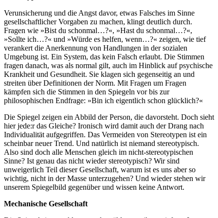
Verunsicherung und die Angst davor, etwas Falsches im Sinne
gesellschaftlicher Vorgaben zu machen, klingt deutlich durch.
Fragen wie »Bist du schonmal…?«, »Hast du schonmal…?«,
»Sollte ich…?« und »Würde es helfen, wenn…?« zeigen, wie tief
verankert die Anerkennung von Handlungen in der sozialen
Umgebung ist. Ein System, das kein Falsch erlaubt. Die Stimmen
fragen danach, was als normal gilt, auch im Hinblick auf psychische
Krankheit und Gesundheit. Sie klagen sich gegenseitig an und
streiten über Definitionen der Norm. Mit Fragen um Fragen
kämpfen sich die Stimmen in den Spiegeln vor bis zur
philosophischen Endfrage: »Bin ich eigentlich schon glücklich?«
Die Spiegel zeigen ein Abbild der Person, die davorsteht. Doch sieht
hier jede:r das Gleiche? Ironisch wird damit auch der Drang nach
Individualität aufgegriffen. Das Vermeiden von Stereotypen ist ein
scheinbar neuer Trend. Und natürlich ist niemand stereotypisch.
Also sind doch alle Menschen gleich im nicht-stereotypischen
Sinne? Ist genau das nicht wieder stereotypisch? Wir sind
unweigerlich Teil dieser Gesellschaft, warum ist es uns aber so
wichtig, nicht in der Masse unterzugehen? Und wieder stehen wir
unserem Spiegelbild gegenüber und wissen keine Antwort.
Mechanische Gesellschaft