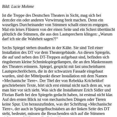
Bild: Lucie Mohme
Ist die Treppe des Deutschen Theaters in Sicht, mag sich bei
dem:der ein oder anderen Verwirrung breit machen. Denn ein
wuseliges Durcheinander von Stimmen schallt einer:m entgegen.
Mal ein leises Flüstern von der einen Seite und ein Schrei übertüncht
plötzlich die Stimmen, die aus den Lautsprechern klingen: „Warum
darf ich nie die Wahrheit sagen?!“
Sechs Spiegel stehen draußen in der Kälte. Sie sind Teil einer
Installation des DT vor dem Theatergebäude. An diesen Spiegeln,
die auf und neben den DT-Treppen aufgebaut sind, befinden sich
ringsherum kleine Schminkspiegellampen, die an den Maskenraum
des Theaters erinnern. Spiegel, gespickt mit fast unscheinbaren
Lautsprecherlöchern, die in der schwarzen Fassade eingebaut
wurden, sind der Mittelpunkt dieser Installation mit dem Namen
»Mechanische Tiere«. Der Titel der von Rebekka Kricheldorf
geschriebenen Texte, hört sich erst einmal nicht nach dem an, was
man hier vor sich sieht. Was sich die Installateure Erich Sidler und
Florian Barth bei den Spiegeln gedacht haben, ist erstmal nicht klar.
Auf den ersten Blick ist von mechanischen Dingen oder Tieren
keine Spur. Um herauszufinden, was der Schriftzug »Mechanische
Tiere«, der auch in Spiegelbuchstaben an der linken Seite des DT
steht, bedeutet, müssen die Besuchenden sich auf die Stimmen