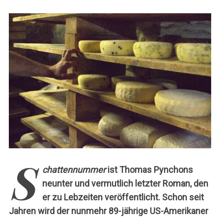
c
h
:
S
chattennummer
ist Thomas Pynchons
neunter und vermutlich letzter Roman, den
er zu Lebzeiten veröffentlicht.
Schon seit
Jahren wird der nunmehr 89-jährige US-Amerikaner