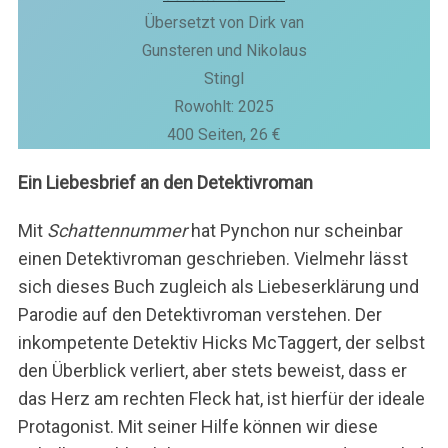
Übersetzt von Dirk van
Gunsteren und Nikolaus
Stingl
S
Rowohlt: 2025
u
400 Seiten, 26 €
c
h
Ein Liebesbrief an den Detektivroman
e
n
Mit
Schattennummer
hat Pynchon nur scheinbar
n
a
einen Detektivroman geschrieben. Vielmehr lässt
c
sich dieses Buch zugleich als Liebeserklärung und
h
Parodie auf den Detektivroman verstehen. Der
:
inkompetente Detektiv Hicks McTaggert, der selbst
den Überblick verliert, aber stets beweist, dass er
das Herz am rechten Fleck hat, ist hierfür der ideale
Protagonist. Mit seiner Hilfe können wir diese