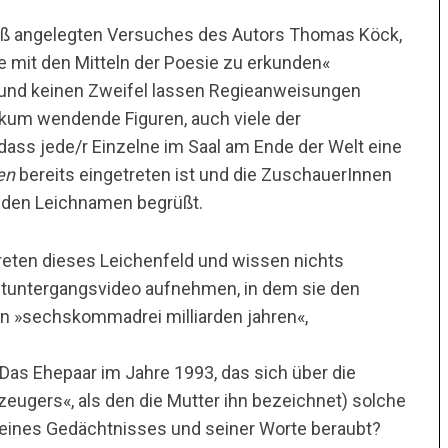
groß angelegten Versuches des Autors Thomas Köck,
e mit den Mitteln der Poesie zu erkunden«
 und keinen Zweifel lassen Regieanweisungen
ikum wendende Figuren, auch viele der
ass jede/r Einzelne im Saal am Ende der Welt eine
en
bereits eingetreten ist und die ZuschauerInnen
nden Leichnamen begrüßt.
reten dieses Leichenfeld und wissen nichts
eltuntergangsvideo aufnehmen, in dem sie den
in »sechskommadrei milliarden jahren«,
Das Ehepaar im Jahre 1993, das sich über die
zeugers«, als den die Mutter ihn bezeichnet) solche
seines Gedächtnisses und seiner Worte beraubt?