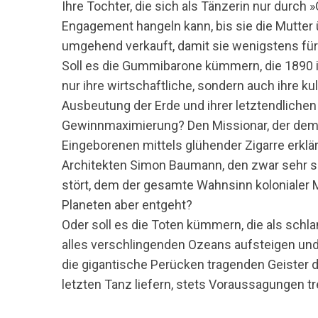
Ihre Tochter, die sich als Tänzerin nur durc
Engagement hangeln kann, bis sie die Mutter 
umgehend verkauft, damit sie wenigstens fü
Soll es die Gummibarone kümmern, die 1890 i
S
nur ihre wirtschaftliche, sondern auch ihre k
u
Ausbeutung der Erde und ihrer letztendlichen
c
Gewinnmaximierung? Den Missionar, der dem 
h
e
Eingeborenen mittels glühender Zigarre erklär
n
Architekten Simon Baumann, den zwar sehr s
n
stört, dem der gesamte Wahnsinn kolonialer
a
Planeten aber entgeht?
c
h
Oder soll es die Toten kümmern, die als sc
:
alles verschlingenden Ozeans aufsteigen und e
die gigantische Perücken tragenden Geister 
letzten Tanz liefern, stets Voraussagungen tr