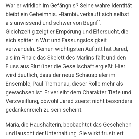
War er wirklich im Gefängnis? Seine wahre Identität
bleibt ein Geheimnis. »Bambi« verkauft sich selbst
als unwissend und schwer von Begriff.
Gleichzeitig zeigt er Empörung und Eifersucht, die
S
sich später in Wut und Fassungslosigkeit
u
c
verwandeln. Seinen wichtigsten Auftritt hat Jared,
h
als im Finale das Skelett des Marlins fällt und den
e
Fluss aus Blut über die Gesellschaft ergießt. Hier
n
wird deutlich, dass der neue Schauspieler im
n
a
Ensemble, Paul Trempnau, dieser Rolle mehr als
c
gewachsen ist. Er verleiht dem Charakter Tiefe und
h
Verzweiflung, obwohl Jared zuerst nicht besonders
:
gedankenreich zu sein scheint.
Maria, die Haushälterin, beobachtet das Geschehen
und lauscht der Unterhaltung. Sie wirkt frustriert