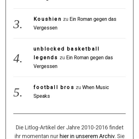
Koushien
zu
Ein Roman gegen das
Vergessen
unblocked basketball
legends
zu
Ein Roman gegen das
Vergessen
football bros
zu
When Music
Speaks
Die Litlog-Artikel der Jahre 2010-2016 findet
ihr momentan nur
hier in unserem Archiv
. Sie