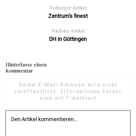
Vorheriger Artikel
Zentrum’s finest
Nächster Artikel
DH in Göttingen
Hinterlasse einen
Kommentar
Deine E-Mail-Adresse wird nicht
veröffentlicht.
Erforderliche Felder
sind mit
*
markiert