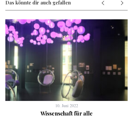
Das könnte dir auch gefallen
10. Juni 2022
Wissenschaft für alle