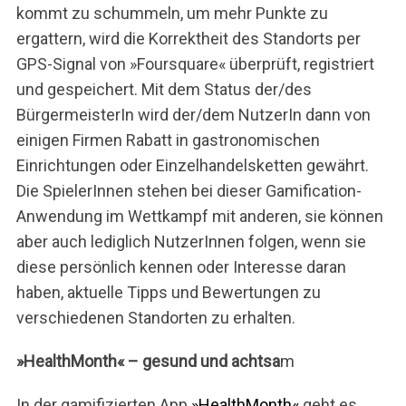
kommt zu schummeln, um mehr Punkte zu
ergattern, wird die Korrektheit des Standorts per
GPS-Signal von »Foursquare« überprüft, registriert
und gespeichert. Mit dem Status der/des
BürgermeisterIn wird der/dem NutzerIn dann von
einigen Firmen Rabatt in gastronomischen
Einrichtungen oder Einzelhandelsketten gewährt.
Die SpielerInnen stehen bei dieser Gamification-
Anwendung im Wettkampf mit anderen, sie können
aber auch lediglich NutzerInnen folgen, wenn sie
diese persönlich kennen oder Interesse daran
haben, aktuelle Tipps und Bewertungen zu
verschiedenen Standorten zu erhalten.
»HealthMonth« – gesund und achtsa
m
In der gamifizierten App
»HealthMonth«
geht es