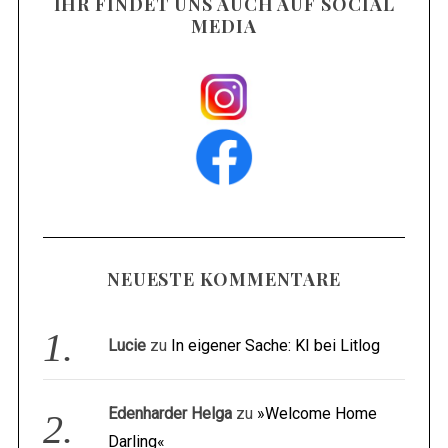
IHR FINDET UNS AUCH AUF SOCIAL
MEDIA
NEUESTE KOMMENTARE
Lucie
zu
In eigener Sache: KI bei Litlog
Edenharder Helga
zu
»Welcome Home
Darling«