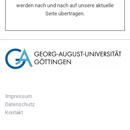
werden nach und nach auf unsere aktuelle
Seite übertragen.
Impressum
Datenschutz
Kontakt