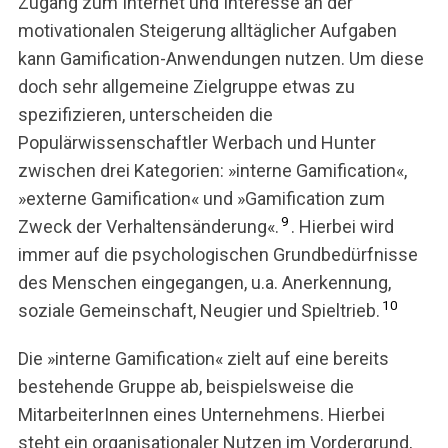
Zugang zum Internet und Interesse an der
motivationalen Steigerung alltäglicher Aufgaben
kann Gamification-Anwendungen nutzen. Um diese
doch sehr allgemeine Zielgruppe etwas zu
spezifizieren, unterscheiden die
Populärwissenschaftler Werbach und Hunter
zwischen drei Kategorien: »interne Gamification«,
»externe Gamification« und »Gamification zum
9
Zweck der Verhaltensänderung«.
. Hierbei wird
immer auf die psychologischen Grundbedürfnisse
des Menschen eingegangen, u.a. Anerkennung,
10
soziale Gemeinschaft, Neugier und Spieltrieb.
Die »interne Gamification« zielt auf eine bereits
bestehende Gruppe ab, beispielsweise die
MitarbeiterInnen eines Unternehmens. Hierbei
steht ein organisationaler Nutzen im Vordergrund,