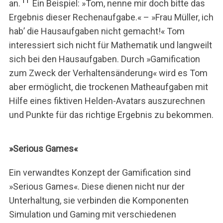
11
an.
Ein Beispiel: »Tom, nenne mir doch bitte das
Ergebnis dieser Rechenaufgabe.« – »Frau Müller, ich
hab’ die Hausaufgaben nicht gemacht!« Tom
interessiert sich nicht für Mathematik und langweilt
sich bei den Hausaufgaben. Durch »Gamification
zum Zweck der Verhaltensänderung« wird es Tom
aber ermöglicht, die trockenen Matheaufgaben mit
Hilfe eines fiktiven Helden-Avatars auszurechnen
und Punkte für das richtige Ergebnis zu bekommen.
»Serious Games«
Ein verwandtes Konzept der Gamification sind
»Serious Games«. Diese dienen nicht nur der
Unterhaltung, sie verbinden die Komponenten
Simulation und Gaming mit verschiedenen