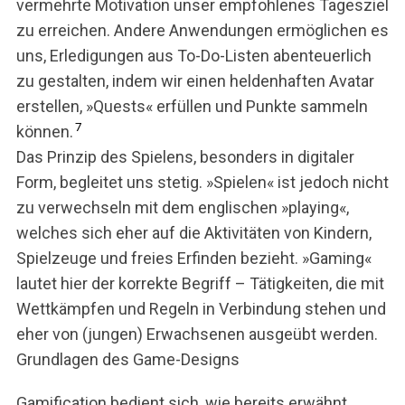
vermehrte Motivation unser empfohlenes Tagesziel
zu erreichen. Andere Anwendungen ermöglichen es
uns, Erledigungen aus To-Do-Listen abenteuerlich
zu gestalten, indem wir einen heldenhaften Avatar
erstellen, »Quests« erfüllen und Punkte sammeln
7
können.
Das Prinzip des Spielens, besonders in digitaler
Form, begleitet uns stetig. »Spielen« ist jedoch nicht
zu verwechseln mit dem englischen »playing«,
welches sich eher auf die Aktivitäten von Kindern,
Spielzeuge und freies Erfinden bezieht. »Gaming«
lautet hier der korrekte Begriff – Tätigkeiten, die mit
Wettkämpfen und Regeln in Verbindung stehen und
eher von (jungen) Erwachsenen ausgeübt werden.
Grundlagen des Game-Designs
Gamification bedient sich, wie bereits erwähnt,