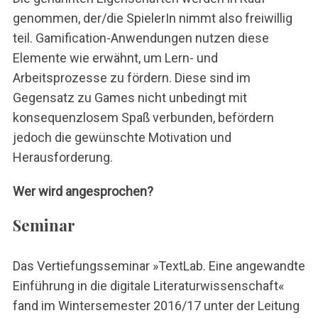
genommen, der/die SpielerIn nimmt also freiwillig
teil. Gamification-Anwendungen nutzen diese
Elemente wie erwähnt, um Lern- und
Arbeitsprozesse zu fördern. Diese sind im
Gegensatz zu Games nicht unbedingt mit
konsequenzlosem Spaß verbunden, befördern
jedoch die gewünschte Motivation und
Herausforderung.
Wer wird angesprochen?
Seminar
Das Vertiefungsseminar »TextLab. Eine angewandte
Einführung in die digitale Literaturwissenschaft«
fand im Wintersemester 2016/17 unter der Leitung