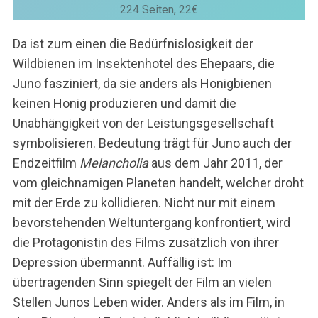
224 Seiten, 22€
Da ist zum einen die Bedürfnislosigkeit der
Wildbienen im Insektenhotel des Ehepaars, die
Juno fasziniert, da sie anders als Honigbienen
S
keinen Honig produzieren und damit die
u
Unabhängigkeit von der Leistungsgesellschaft
c
symbolisieren. Bedeutung trägt für Juno auch der
h
Endzeitfilm
Melancholia
aus dem Jahr 2011, der
e
n
vom gleichnamigen Planeten handelt, welcher droht
n
mit der Erde zu kollidieren. Nicht nur mit einem
a
bevorstehenden Weltuntergang konfrontiert, wird
c
die Protagonistin des Films zusätzlich von ihrer
h
:
Depression übermannt. Auffällig ist: Im
übertragenden Sinn spiegelt der Film an vielen
Stellen Junos Leben wider. Anders als im Film, in