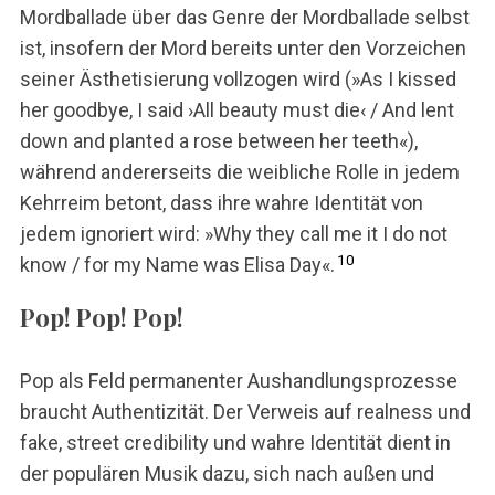
Mordballade über das Genre der Mordballade selbst
ist, insofern der Mord bereits unter den Vorzeichen
seiner Ästhetisierung vollzogen wird (»As I kissed
her goodbye, I said ›All beauty must die‹ / And lent
down and planted a rose between her teeth«),
während andererseits die weibliche Rolle in jedem
Kehrreim betont, dass ihre wahre Identität von
jedem ignoriert wird: »Why they call me it I do not
10
know / for my Name was Elisa Day«.
Pop! Pop! Pop!
Pop als Feld permanenter Aushandlungsprozesse
braucht Authentizität. Der Verweis auf realness und
fake, street credibility und wahre Identität dient in
der populären Musik dazu, sich nach außen und