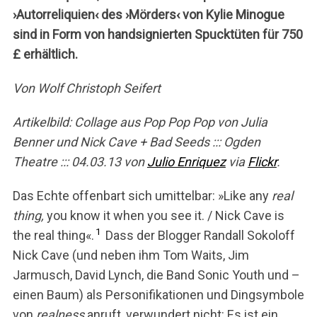
›Autorreliquien‹ des ›Mörders‹ von Kylie Minogue
sind in Form von handsignierten Spucktüten für 750
£ erhältlich.
Von Wolf Christoph Seifert
Artikelbild: Collage aus Pop Pop Pop von Julia
Benner und Nick Cave + Bad Seeds ::: Ogden
Theatre ::: 04.03.13 von
Julio Enriquez
via
Flickr
.
Das Echte offenbart sich umittelbar: »Like any
real
thing,
you know it when you see it. / Nick Cave is
1
the real thing«.
Dass der Blogger Randall Sokoloff
Nick Cave (und neben ihm Tom Waits, Jim
Jarmusch, David Lynch, die Band Sonic Youth und –
einen Baum) als Personifikationen und Dingsymbole
von
realness
anruft, verwundert nicht: Es ist ein