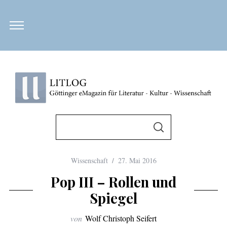
S
u
S
U
c
C
H
h
E
Wissenschaft
27. Mai 2016
N
e
Pop III – Rollen und
n
Spiegel
n
a
von
Wolf Christoph Seifert