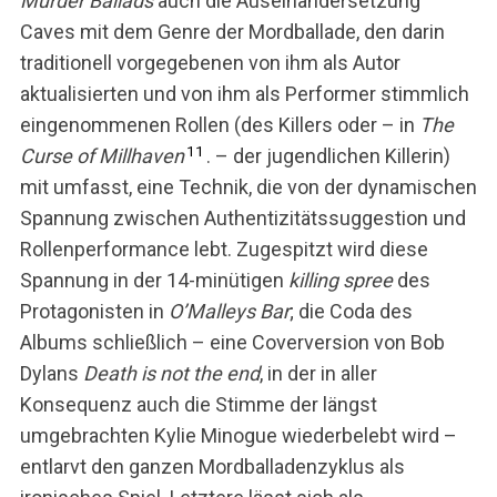
Murder Ballads
auch die Auseinandersetzung
Caves mit dem Genre der Mordballade, den darin
traditionell vorgegebenen von ihm als Autor
aktualisierten und von ihm als Performer stimmlich
eingenommenen Rollen (des Killers oder – in
The
11
Curse of Millhaven
. – der jugendlichen Killerin)
mit umfasst, eine Technik, die von der dynamischen
Spannung zwischen Authentizitätssuggestion und
S
Rollenperformance lebt. Zugespitzt wird diese
u
Spannung in der 14-minütigen
killing spree
des
c
Protagonisten in
O’Malleys Bar
; die Coda des
h
e
Albums schließlich – eine Coverversion von Bob
n
Dylans
Death is not the end
, in der in aller
n
Konsequenz auch die Stimme der längst
a
umgebrachten Kylie Minogue wiederbelebt wird –
c
h
entlarvt den ganzen Mordballadenzyklus als
: