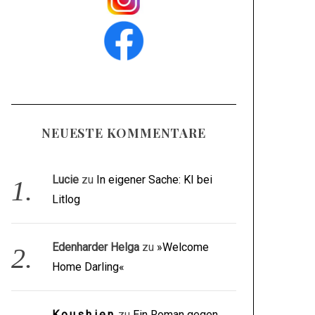
NEUESTE KOMMENTARE
Lucie
zu
In eigener Sache: KI bei
Litlog
Edenharder Helga
zu
»Welcome
Home Darling«
Koushien
zu
Ein Roman gegen