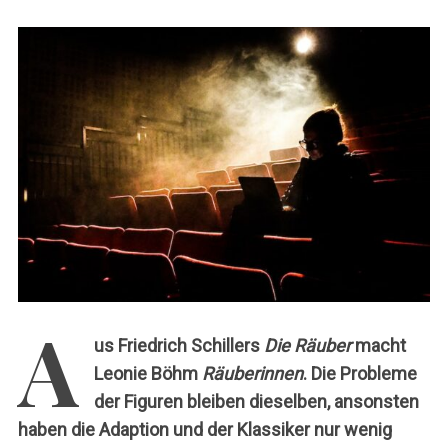
c
h
:
A
us Friedrich Schillers
Die Räuber
macht
Leonie Böhm
Räuberinnen
. Die Probleme
der Figuren bleiben dieselben, ansonsten
haben die Adaption und der Klassiker nur wenig