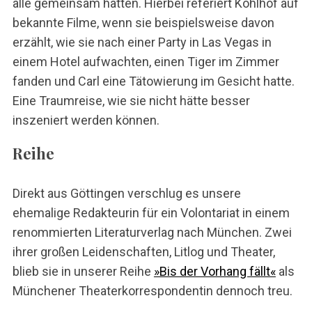
alle gemeinsam hatten. Hierbei referiert Kohlhof auf
bekannte Filme, wenn sie beispielsweise davon
erzählt, wie sie nach einer Party in Las Vegas in
einem Hotel aufwachten, einen Tiger im Zimmer
fanden und Carl eine Tätowierung im Gesicht hatte.
Eine Traumreise, wie sie nicht hätte besser
inszeniert werden können.
Reihe
Direkt aus Göttingen verschlug es unsere
ehemalige Redakteurin für ein Volontariat in einem
renommierten Literaturverlag nach München. Zwei
ihrer großen Leidenschaften, Litlog und Theater,
S
blieb sie in unserer Reihe
»Bis der Vorhang fällt«
als
u
Münchener Theaterkorrespondentin dennoch treu.
c
h