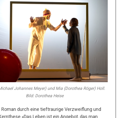
Michael Johannes Meyer) und Mia (Dorothea Röger) Holl.
Bild: Dorothea Heise
hs Roman durch eine tieftraurige Verzweiflung und
Kernthese »Das Leben ist ein Angebot, das man