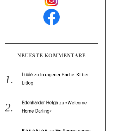
NEUESTE KOMMENTARE
Lucie
zu
In eigener Sache: KI bei
Litlog
Edenharder Helga
zu
»Welcome
Home Darling«
Koushien
zu
Ein Roman gegen