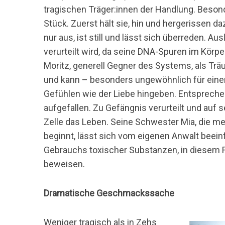
tragischen Träger:innen der Handlung. Beson
Stück. Zuerst hält sie, hin und hergerissen da
nur aus, ist still und lässt sich überreden. Aus
verurteilt wird, da seine DNA-Spuren im Körp
S
Moritz, generell Gegner des Systems, als Trä
u
c
und kann – besonders ungewöhnlich für einen
h
Gefühlen wie der Liebe hingeben. Entsprech
e
aufgefallen. Zu Gefängnis verurteilt und auf 
n
Zelle das Leben. Seine Schwester Mia, die m
n
a
beginnt, lässt sich vom eigenen Anwalt beeinf
c
Gebrauchs toxischer Substanzen, in diesem Fa
h
beweisen.
:
Dramatische Geschmackssache
Weniger tragisch als in Zehs