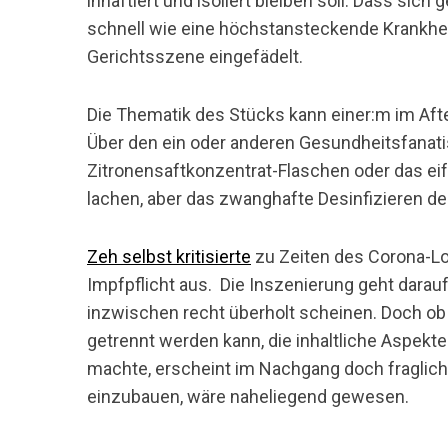
inhaftiert und isoliert bleiben soll. Dass si
schnell wie eine höchstansteckende Krankheit
Gerichtsszene eingefädelt.
Die Thematik des Stücks kann einer:m im Aft
Über den ein oder anderen Gesundheitsfanati
Zitronensaftkonzentrat-Flaschen oder das eifr
lachen, aber das zwanghafte Desinfizieren der
Zeh selbst kritisierte
zu Zeiten des Corona-Lo
Impfpflicht aus. Die Inszenierung geht darauf n
inzwischen recht überholt scheinen. Doch ob 
getrennt werden kann, die inhaltliche Aspekte
machte, erscheint im Nachgang doch fraglich.
einzubauen, wäre naheliegend gewesen.