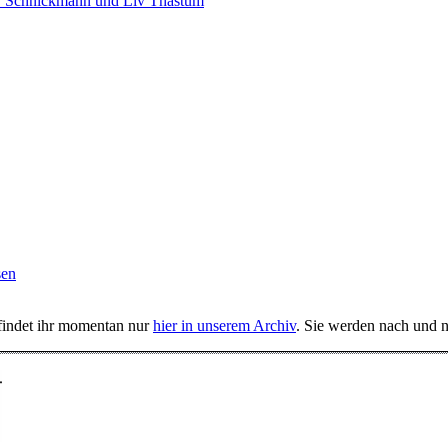
r Schnickmann und Liv Thastum
sen
 findet ihr momentan nur
hier in unserem Archiv
. Sie werden nach und n