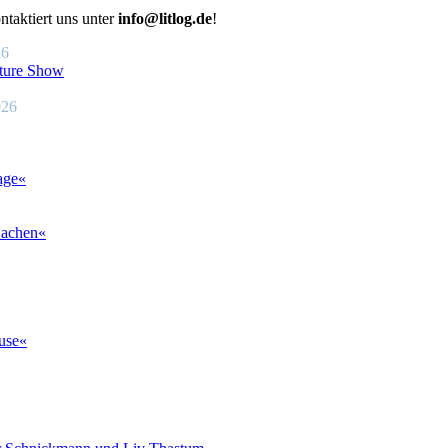
ntaktiert uns unter
info@litlog.de
!
26
ture Show
026
age«
wachen«
use«