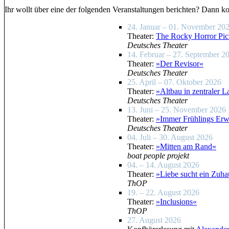
Ihr wollt über eine der folgenden Veranstaltungen berichten? Dann ko
24. Januar – 01. November 20
Theater:
The Rocky Horror Pic
Deutsches Theater
14. Februar – 27. September 2
Theater:
»Der Revisor«
Deutsches Theater
25. April – 07. Oktober 2026
Theater:
»Altbau in zentraler L
Deutsches Theater
13. Juni – 25. November 2026
Theater:
»Immer Frühlings Er
Deutsches Theater
04. Juli – 30. August 2026
Theater:
»Mitten am Rand«
boat people projekt
04. – 14. August 2026
Theater:
»Liebe sucht ein Zuha
ThOP
19. – 22. August 2026
Theater:
»Inclusions«
ThOP
27. August 2026