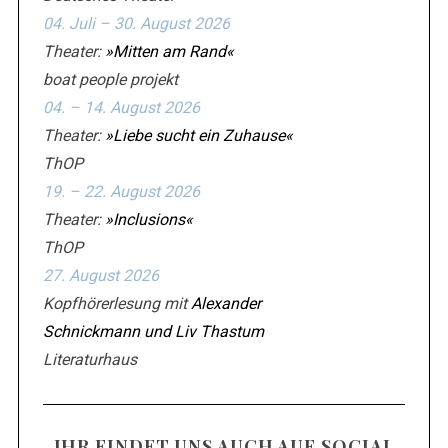
04. Juli – 30. August 2026
Theater:
»Mitten am Rand«
boat people projekt
04. – 14. August 2026
Theater:
»Liebe sucht ein Zuhause«
ThOP
19. – 22. August 2026
Theater:
»Inclusions«
ThOP
27. August 2026
Kopfhörerlesung mit
Alexander
Schnickmann und Liv Thastum
Literaturhaus
IHR FINDET UNS AUCH AUF SOCIAL