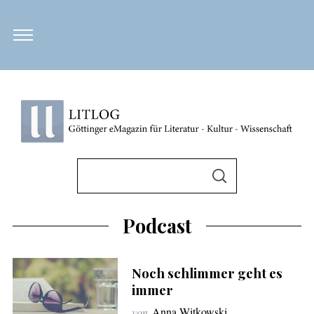
S
u
S
U
c
C
H
h
Podcast
E
N
e
n
Noch schlimmer geht es
n
immer
a
von
Anna Witkowski