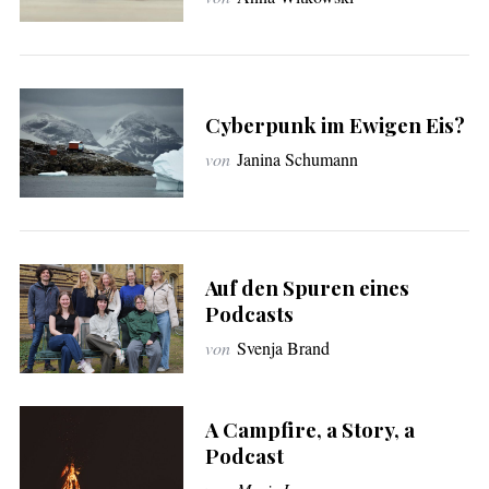
c
h
:
Cyberpunk im Ewigen Eis?
von
Janina Schumann
Auf den Spuren eines
Podcasts
von
Svenja Brand
A Campfire, a Story, a
Podcast