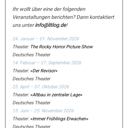
u
c
Ihr wollt über eine der folgenden
h
Veranstaltungen berichten? Dann kontaktiert
e
uns unter
info@litlog.de
!
n
n
24. Januar – 01. November 2026
a
c
Theater:
The Rocky Horror Picture Show
h
Deutsches Theater
:
14. Februar – 27. September 2026
Theater:
»Der Revisor«
Deutsches Theater
25. April – 07. Oktober 2026
Theater:
»Altbau in zentraler Lage«
Deutsches Theater
13. Juni – 25. November 2026
Theater:
»Immer Frühlings Erwachen«
Deutsches Theater