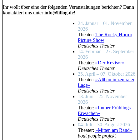
Ihr wollt über eine der folgenden Veranstaltungen berichten? Dann
kontaktiert uns unter
info@litlog.de
!
24. Januar – 01. November
2026
Theater:
The Rocky Horror
Picture Show
Deutsches Theater
14. Februar – 27. September
2026
Theater:
»Der Revisor«
Deutsches Theater
25. April – 07. Oktober 2026
Theater:
»Altbau in zentraler
Lage«
Deutsches Theater
13. Juni – 25. November
2026
Theater:
»Immer Frühlings
Erwachen«
Deutsches Theater
04. Juli – 30. August 2026
Theater:
»Mitten am Rand«
boat people projekt