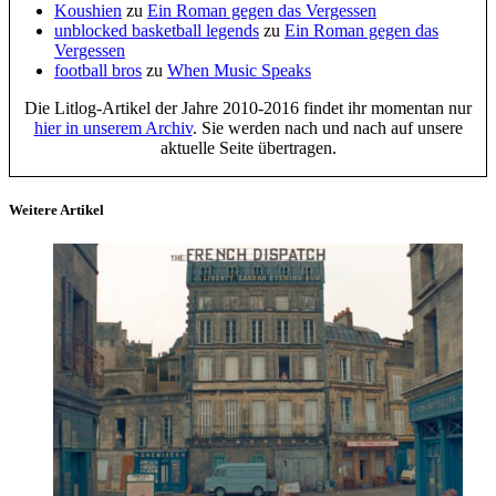
Koushien
zu
Ein Roman gegen das Vergessen
unblocked basketball legends
zu
Ein Roman gegen das
Vergessen
football bros
zu
When Music Speaks
Die Litlog-Artikel der Jahre 2010-2016 findet ihr momentan nur
hier in unserem Archiv
. Sie werden nach und nach auf unsere
aktuelle Seite übertragen.
Weitere Artikel