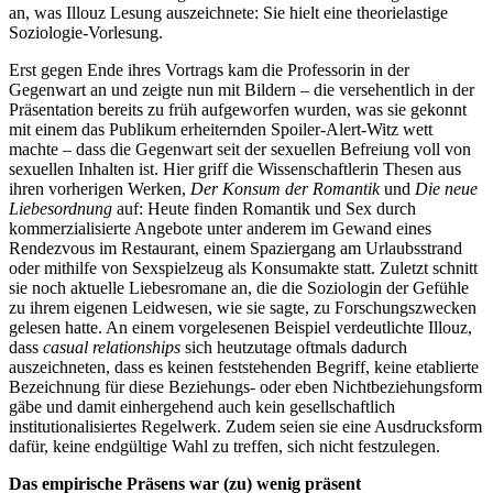
an, was Illouz Lesung auszeichnete: Sie hielt eine theorielastige
Soziologie-Vorlesung.
Erst gegen Ende ihres Vortrags kam die Professorin in der
Gegenwart an und zeigte nun mit Bildern – die versehentlich in der
Präsentation bereits zu früh aufgeworfen wurden, was sie gekonnt
mit einem das Publikum erheiternden Spoiler-Alert-Witz wett
machte – dass die Gegenwart seit der sexuellen Befreiung voll von
sexuellen Inhalten ist. Hier griff die Wissenschaftlerin Thesen aus
ihren vorherigen Werken,
Der Konsum der Romantik
und
Die neue
Liebesordnung
auf: Heute finden Romantik und Sex durch
kommerzialisierte Angebote unter anderem im Gewand eines
Rendezvous im Restaurant, einem Spaziergang am Urlaubsstrand
oder mithilfe von Sexspielzeug als Konsumakte statt. Zuletzt schnitt
sie noch aktuelle Liebesromane an, die die Soziologin der Gefühle
zu ihrem eigenen Leidwesen, wie sie sagte, zu Forschungszwecken
gelesen hatte. An einem vorgelesenen Beispiel verdeutlichte Illouz,
dass
casual relationships
sich heutzutage oftmals dadurch
auszeichneten, dass es keinen feststehenden Begriff, keine etablierte
Bezeichnung für diese Beziehungs- oder eben Nichtbeziehungsform
gäbe und damit einhergehend auch kein gesellschaftlich
institutionalisiertes Regelwerk. Zudem seien sie eine Ausdrucksform
dafür, keine endgültige Wahl zu treffen, sich nicht festzulegen.
Das empirische Präsens war (zu) wenig präsent