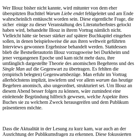
Wer Illouz bisher nicht kannte, wird mitunter von dem eher
überspitzten Buchtitel
Warum Liebe endet
fehlgeleitet und am Ende
wahrscheinlich enttäuscht worden sein. Diese eigentliche Frage, die
sicher einige zu dieser Veranstaltung des Literaturherbstes gelockt
haben wird, behandelte Illouz in ihrem Vortrag nämlich nicht.
Vielleicht hätte sie besser stärker auf spätere Buchkapitel eingehen
sollen, in denen beispielsweise die aus ihren weltweit geführten
Interviews gewonnen Ergebnisse behandelt werden. Stattdessen
blieb die Bestsellerautorin Illouz vorzugsweise bei Durkheim und
jener vergangenen Epoche und kam nicht mehr dazu, ihre
umfänglich dargestellte Theorie des anomischen Begehrens und des
Single Man
auf die Gegenwart zu übertragen. Es fehlten die
(empirisch belegten) Gegenwartsbezüge. Man erfuhr im Vortrag
allerhöchstens implizit, inwiefern und vor allem
warum
das heutige
Begehren anomisch, also ungeordnet, strukturiert sei. Um Illouz an
diesem Abend besser folgen zu können, wäre zumindest eine
einleitende Begründung hilfreich gewesen, welche Aspekte ihres
Buches sie zu welchem Zweck herausgreifen und dem Publikum
präsentieren möchte.
Dass die Aktualität in der Lesung zu kurz kam, war auch an der
Ausrichtung der Publikumsfragen zu erkennen. Diese fokussierten