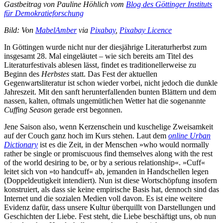
Gastbeitrag von Pauline Höhlich vom
Blog des Göttinger Instituts
für Demokratieforschung
Bild: Von
MabelAmber
via
Pixabay
,
Pixabay
Licence
In Göttingen wurde nicht nur der diesjährige Literaturherbst zum
insgesamt 28. Mal eingeläutet – wie sich bereits am Titel des
Literaturfestivals ablesen lässt, findet es traditionellerweise zu
Beginn des
Herbstes
statt. Das Fest der aktuellen
Gegenwartsliteratur ist schon wieder vorbei, nicht jedoch die dunkle
Jahreszeit. Mit den sanft herunterfallenden bunten Blättern und dem
nassen, kalten, oftmals ungemütlichen Wetter hat die sogenannte
Cuffing Season
gerade erst begonnen.
Jene Saison also, wenn Kerzenschein und kuschelige Zweisamkeit
auf der Couch ganz hoch im Kurs stehen. Laut dem
online Urban
Dictionary
ist es die Zeit, in der Menschen »who would normally
rather be single or promiscuous find themselves along with the rest
of the world desiring to be, or by a serious relationship«. »Cuff«
leitet sich von »to handcuff« ab, jemanden in Handschellen legen
(Doppeldeutigkeit intendiert). Nun ist diese Wortschöpfung insofern
konstruiert, als dass sie keine empirische Basis hat, dennoch sind das
Internet und die sozialen Medien voll davon. Es ist eine weitere
Evidenz dafür, dass unsere Kultur überquillt von Darstellungen und
Geschichten der Liebe. Fest steht, die Liebe beschäftigt uns, ob nun