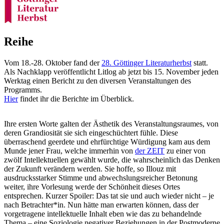
Reihe
Vom 18.-28. Oktober fand der
28. Göttinger Literaturherbst
statt.
Als Nachklapp veröffentlicht Litlog ab jetzt bis 15. November jeden
Werktag einen Bericht zu den diversen Veranstaltungen des
Programms.
Hier
findet ihr die Berichte im Überblick.
Ihre ersten Worte galten der Ästhetik des Veranstaltungsraumes, von
deren Grandiosität sie sich eingeschüchtert fühle. Diese
überraschend geerdete und ehrfürchtige Würdigung kam aus dem
Munde jener Frau, welche immerhin von
der ZEIT
zu einer von
zwölf Intellektuellen gewählt wurde, die wahrscheinlich das Denken
der Zukunft verändern werden. Sie hoffe, so Illouz mit
ausdrucksstarker Stimme und abwechslungsreicher Betonung
weiter, ihre Vorlesung werde der Schönheit dieses Ortes
entsprechen. Kurzer Spoiler: Das tat sie und auch wieder nicht – je
nach Betrachter*in. Nun hätte man erwarten können, dass der
vorgetragene intellektuelle Inhalt eben wie das zu behandelnde
Thema – eine Soziologie negativer Beziehungen in der Postmoderne