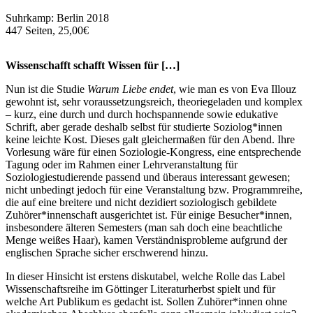
Suhrkamp: Berlin 2018
447 Seiten, 25,00€
Wissenschafft schafft Wissen für […]
Nun ist die Studie
Warum Liebe endet
, wie man es von Eva Illouz
gewohnt ist, sehr voraussetzungsreich, theoriegeladen und komplex
– kurz, eine durch und durch hochspannende sowie edukative
Schrift, aber gerade deshalb selbst für studierte Soziolog*innen
keine leichte Kost. Dieses galt gleichermaßen für den Abend. Ihre
Vorlesung wäre für einen Soziologie-Kongress, eine entsprechende
Tagung oder im Rahmen einer Lehrveranstaltung für
Soziologiestudierende passend und überaus interessant gewesen;
nicht unbedingt jedoch für eine Veranstaltung bzw. Programmreihe,
die auf eine breitere und nicht dezidiert soziologisch gebildete
Zuhörer*innenschaft ausgerichtet ist. Für einige Besucher*innen,
insbesondere älteren Semesters (man sah doch eine beachtliche
Menge weißes Haar), kamen Verständnisprobleme aufgrund der
englischen Sprache sicher erschwerend hinzu.
In dieser Hinsicht ist erstens diskutabel, welche Rolle das Label
Wissenschaftsreihe im Göttinger Literaturherbst spielt und für
welche Art Publikum es gedacht ist. Sollen Zuhörer*innen ohne