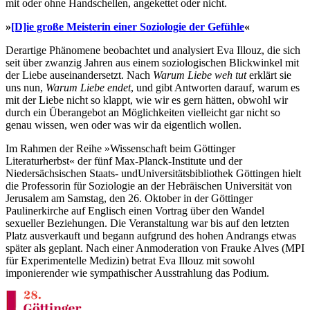
mit oder ohne Handschellen, angekettet oder nicht.
»
[D]ie große Meisterin einer Soziologie der
Gefühle
«
Derartige Phänomene beobachtet und analysiert Eva Illouz, die sich
seit über zwanzig Jahren aus einem soziologischen Blickwinkel mit
der Liebe auseinandersetzt. Nach
Warum Liebe weh tut
erklärt sie
uns nun,
Warum Liebe endet
, und gibt Antworten darauf, warum es
mit der Liebe nicht so klappt, wie wir es gern hätten, obwohl wir
durch ein Überangebot an Möglichkeiten vielleicht gar nicht so
genau wissen, wen oder was wir da eigentlich wollen.
Im Rahmen der Reihe »Wissenschaft beim Göttinger
Literaturherbst« der fünf Max-Planck-Institute und der
Niedersächsischen Staats- undUniversitätsbibliothek Göttingen hielt
die Professorin für Soziologie an der Hebräischen Universität von
Jerusalem am Samstag, den 26. Oktober in der Göttinger
Paulinerkirche auf Englisch einen Vortrag über den Wandel
sexueller Beziehungen. Die Veranstaltung war bis auf den letzten
Platz ausverkauft und begann aufgrund des hohen Andrangs etwas
später als geplant. Nach einer Anmoderation von Frauke Alves (MPI
für Experimentelle Medizin) betrat Eva Illouz mit sowohl
imponierender wie sympathischer Ausstrahlung das Podium.