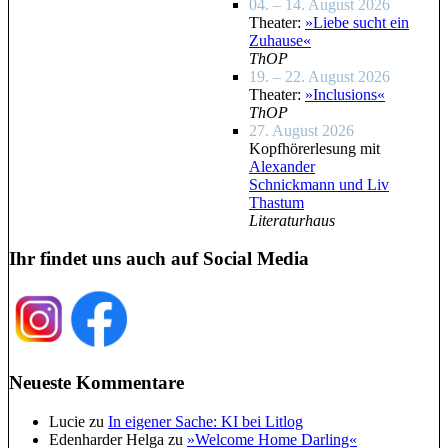
04. – 14. August 2026
Theater:
»Liebe sucht ein
Zuhause«
ThOP
19. – 22. August 2026
Theater:
»Inclusions«
ThOP
27. August 2026
Kopfhörerlesung mit
Alexander
Schnickmann und Liv
Thastum
Literaturhaus
Ihr findet uns auch auf Social Media
Neueste Kommentare
Lucie
zu
In eigener Sache: KI bei Litlog
Edenharder Helga
zu
»Welcome Home Darling«