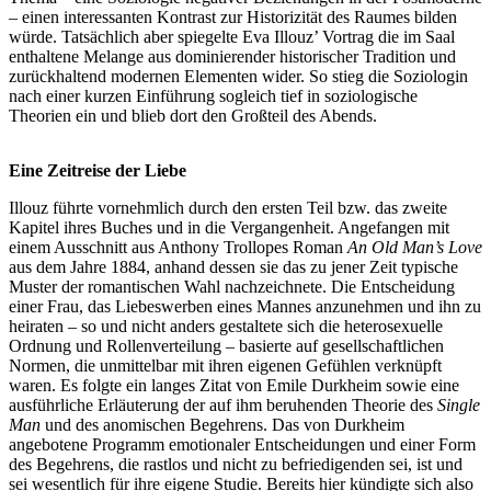
– einen interessanten Kontrast zur Historizität des Raumes bilden
würde. Tatsächlich aber spiegelte Eva Illouz’ Vortrag die im Saal
enthaltene Melange aus dominierender historischer Tradition und
zurückhaltend modernen Elementen wider. So stieg die Soziologin
nach einer kurzen Einführung sogleich tief in soziologische
Theorien ein und blieb dort den Großteil des Abends.
Eine Zeitreise der Liebe
Illouz führte vornehmlich durch den ersten Teil bzw. das zweite
Kapitel ihres Buches und in die Vergangenheit. Angefangen mit
einem Ausschnitt aus Anthony Trollopes Roman
An Old Man’s Love
aus dem Jahre 1884, anhand dessen sie das zu jener Zeit typische
Muster der romantischen Wahl nachzeichnete. Die Entscheidung
einer Frau, das Liebeswerben eines Mannes anzunehmen und ihn zu
heiraten – so und nicht anders gestaltete sich die heterosexuelle
Ordnung und Rollenverteilung – basierte auf gesellschaftlichen
Normen, die unmittelbar mit ihren eigenen Gefühlen verknüpft
waren. Es folgte ein langes Zitat von Emile Durkheim sowie eine
ausführliche Erläuterung der auf ihm beruhenden Theorie des
Single
Man
und des anomischen Begehrens. Das von Durkheim
angebotene Programm emotionaler Entscheidungen und einer Form
des Begehrens, die rastlos und nicht zu befriedigenden sei, ist und
sei wesentlich für ihre eigene Studie. Bereits hier kündigte sich also