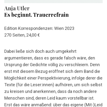
Anja Utler
Es beginnt. Trauerrefrain
Edition Korrespondenzen: Wien 2023
270 Seiten, 24,00 €
S
u
Dabei ließe sich doch auch umgekehrt
c
argumentieren, dass es gerade falsch wäre, den
h
e
Ursprung der Gedichte völlig zu verschleiern. Denn
n
erst mit diesem Bezug eröffnet sich dem Band die
n
Möglichkeit einer Perspektivierung, infolge derer die
a
Texte (für die Leser:innen) aufhören, um sich selbst
c
h
zu kreisen und anerkennen, dass da noch andere
:
Menschen sind, deren Leid kaum vorstellbar ist.
Erst das wäre anmaßend: über das eigene (Mit-)Leid