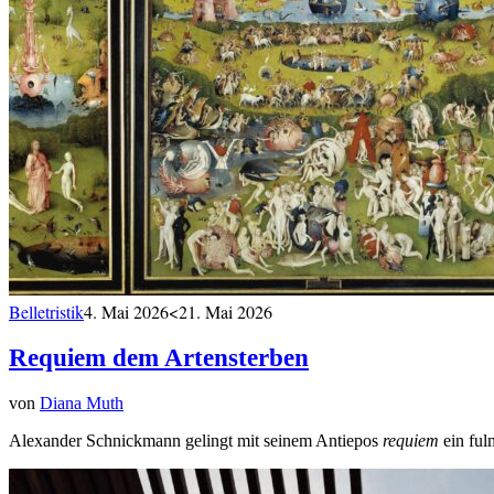
Belletristik
4. Mai 2026
<21. Mai 2026
Requiem dem Artensterben
von
Diana Muth
Alexander Schnickmann gelingt mit seinem Antiepos
requiem
ein ful