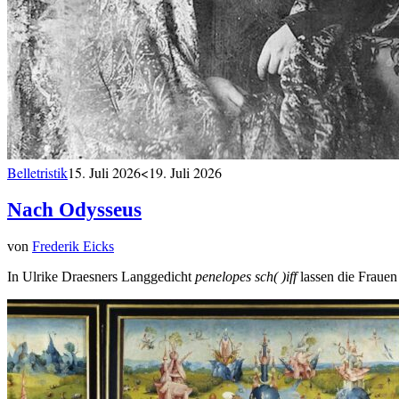
Belletristik
15. Juli 2026
<19. Juli 2026
Nach Odysseus
von
Frederik Eicks
In Ulrike Draesners Langgedicht
penelopes sch( )iff
lassen die Frauen