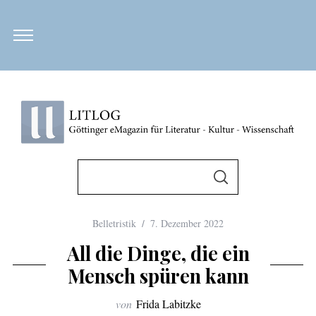
S
u
S
U
c
C
H
h
E
Belletristik
7. Dezember 2022
N
e
All die Dinge, die ein
n
Mensch spüren kann
n
a
von
Frida Labitzke