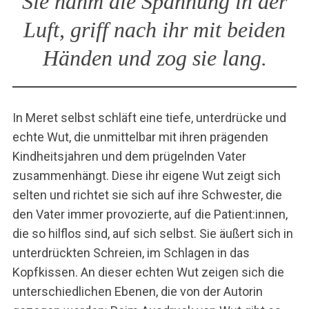
Sie nahm die Spannung in der
Luft, griff nach ihr mit beiden
Händen und zog sie lang.
In Meret selbst schläft eine tiefe, unterdrücke und
echte Wut, die unmittelbar mit ihren prägenden
S
u
Kindheitsjahren und dem prügelnden Vater
c
zusammenhängt. Diese ihr eigene Wut zeigt sich
h
selten und richtet sie sich auf ihre Schwester, die
e
den Vater immer provozierte, auf die Patient:innen,
n
n
die so hilflos sind, auf sich selbst. Sie äußert sich in
a
unterdrückten Schreien, im Schlagen in das
c
Kopfkissen. An dieser echten Wut zeigen sich die
h
unterschiedlichen Ebenen, die von der Autorin
: