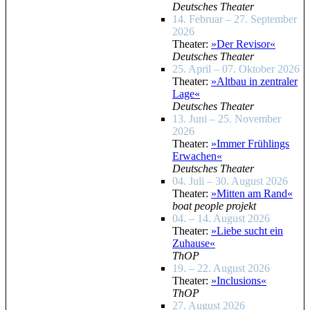
Deutsches Theater
14. Februar – 27. September
2026
Theater:
»Der Revisor«
Deutsches Theater
25. April – 07. Oktober 2026
Theater:
»Altbau in zentraler
Lage«
Deutsches Theater
13. Juni – 25. November
2026
Theater:
»Immer Frühlings
Erwachen«
Deutsches Theater
04. Juli – 30. August 2026
Theater:
»Mitten am Rand«
boat people projekt
04. – 14. August 2026
Theater:
»Liebe sucht ein
Zuhause«
ThOP
19. – 22. August 2026
Theater:
»Inclusions«
ThOP
27. August 2026