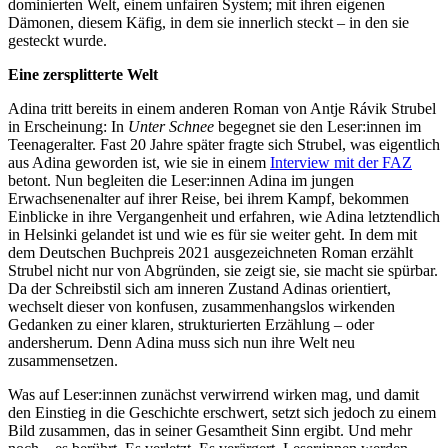
dominierten Welt, einem unfairen System; mit ihren eigenen
Dämonen, diesem Käfig, in dem sie innerlich steckt – in den sie
gesteckt wurde.
Eine zersplitterte Welt
Adina tritt bereits in einem anderen Roman von Antje Rávik Strubel
in Erscheinung: In
Unter Schnee
begegnet sie den Leser:innen im
Teenageralter. Fast 20 Jahre später fragte sich Strubel, was eigentlich
aus Adina geworden ist, wie sie in einem
Interview mit der FAZ
betont. Nun begleiten die Leser:innen Adina im jungen
Erwachsenenalter auf ihrer Reise, bei ihrem Kampf, bekommen
Einblicke in ihre Vergangenheit und erfahren, wie Adina letztendlich
in Helsinki gelandet ist und wie es für sie weiter geht. In dem mit
dem Deutschen Buchpreis 2021 ausgezeichneten Roman erzählt
Strubel nicht nur von Abgründen, sie zeigt sie, sie macht sie spürbar.
Da der Schreibstil sich am inneren Zustand Adinas orientiert,
wechselt dieser von konfusen, zusammenhangslos wirkenden
Gedanken zu einer klaren, strukturierten Erzählung – oder
andersherum. Denn Adina muss sich nun ihre Welt neu
zusammensetzen.
Was auf Leser:innen zunächst verwirrend wirken mag, und damit
den Einstieg in die Geschichte erschwert, setzt sich jedoch zu einem
Bild zusammen, das in seiner Gesamtheit Sinn ergibt. Und mehr