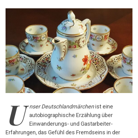
c
h
:
U
nser Deutschlandmärchen
ist eine
autobiographische Erzählung über
Einwanderungs- und Gastarbeiter-
Erfahrungen, das Gefühl des Fremdseins in der