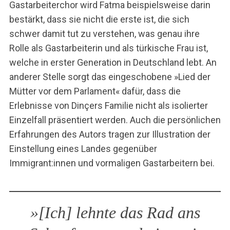
Gastarbeiterchor wird Fatma beispielsweise darin
bestärkt, dass sie nicht die erste ist, die sich
schwer damit tut zu verstehen, was genau ihre
Rolle als Gastarbeiterin und als türkische Frau ist,
welche in erster Generation in Deutschland lebt. An
S
anderer Stelle sorgt das eingeschobene »Lied der
u
Mütter vor dem Parlament« dafür, dass die
c
Erlebnisse von Dinçers Familie nicht als isolierter
h
Einzelfall präsentiert werden. Auch die persönlichen
e
n
Erfahrungen des Autors tragen zur Illustration der
n
Einstellung eines Landes gegenüber
a
Immigrant:innen und vormaligen Gastarbeitern bei.
c
h
:
»[Ich] lehnte das Rad ans