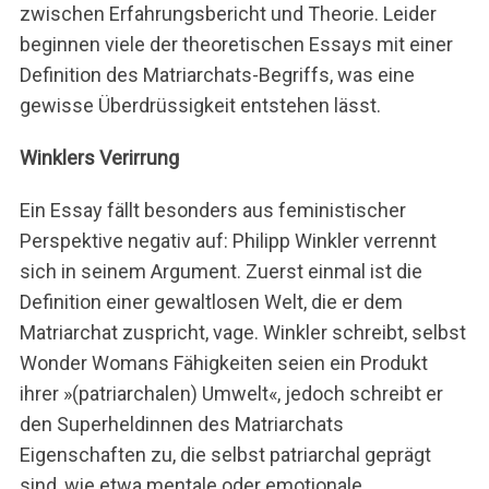
zwischen Erfahrungsbericht und Theorie. Leider
beginnen viele der theoretischen Essays mit einer
Definition des Matriarchats-Begriffs, was eine
gewisse Überdrüssigkeit entstehen lässt.
S
Winklers Verirrung
u
c
h
Ein Essay fällt besonders aus feministischer
e
Perspektive negativ auf: Philipp Winkler verrennt
n
sich in seinem Argument. Zuerst einmal ist die
n
Definition einer gewaltlosen Welt, die er dem
a
c
Matriarchat zuspricht, vage. Winkler schreibt, selbst
h
Wonder Womans Fähigkeiten seien ein Produkt
:
ihrer »(patriarchalen) Umwelt«, jedoch schreibt er
den Superheldinnen des Matriarchats
Eigenschaften zu, die selbst patriarchal geprägt
sind, wie etwa mentale oder emotionale