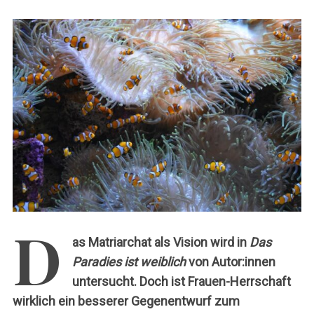
c
h
:
D
as Matriarchat als Vision wird in
Das
Paradies ist weiblich
von Autor:innen
untersucht. Doch ist Frauen-Herrschaft
wirklich ein besserer Gegenentwurf zum