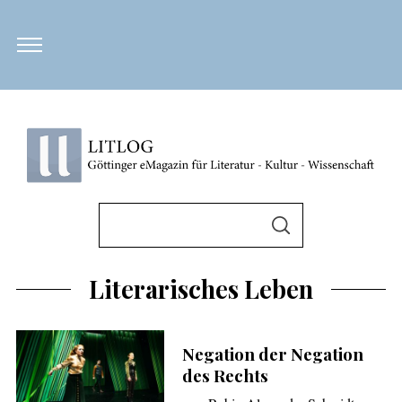
S
u
S
U
c
C
H
h
Literarisches Leben
E
N
e
n
Negation der Negation
n
des Rechts
a