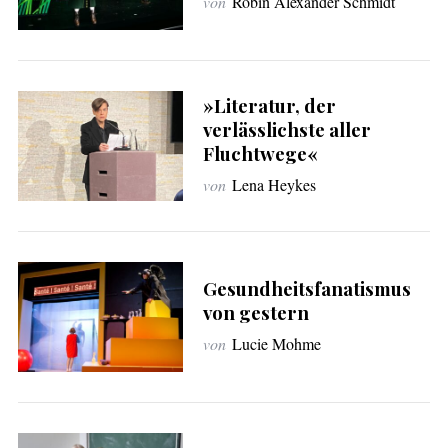
von
Robin Alexander Schmidt
c
h
:
»Literatur, der
verlässlichste aller
Fluchtwege«
von
Lena Heykes
Gesundheitsfanatismus
von gestern
von
Lucie Mohme