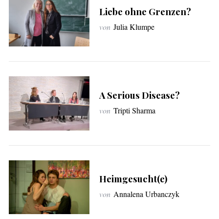
Liebe ohne Grenzen?
von
Julia Klumpe
A Serious Disease?
von
Tripti Sharma
S
u
c
h
e
n
n
Heimgesucht(e)
a
von
Annalena Urbanczyk
c
h