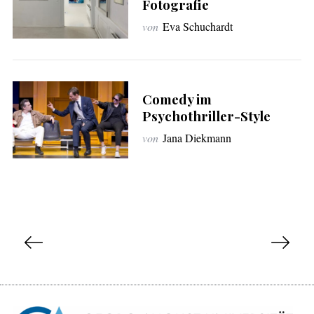
Fotografie
von
Eva Schuchardt
Comedy im
Psychothriller-Style
von
Jana Diekmann
S
e
i
t
e